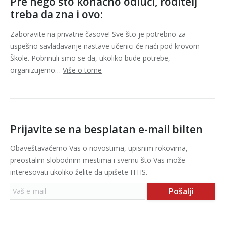
Pre nego što konačno odluči, roditelj
treba da zna i ovo:
Zaboravite na privatne časove! Sve što je potrebno za
uspešno savladavanje nastave učenici će naći pod krovom
Škole. Pobrinuli smo se da, ukoliko bude potrebe,
organizujemo…
Više o tome
Prijavite se na besplatan e-mail bilten
Obaveštavaćemo Vas o novostima, upisnim rokovima,
preostalim slobodnim mestima i svemu što Vas može
interesovati ukoliko želite da upišete ITHS.