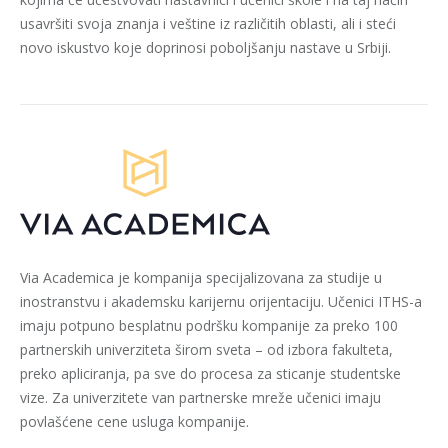
usavršiti svoja znanja i veštine iz različitih oblasti, ali i steći
novo iskustvo koje doprinosi poboljšanju nastave u Srbiji.
Via Academica je kompanija specijalizovana za studije u
inostranstvu i akademsku karijernu orijentaciju. Učenici ITHS-a
imaju potpuno besplatnu podršku kompanije za preko 100
partnerskih univerziteta širom sveta – od izbora fakulteta,
preko apliciranja, pa sve do procesa za sticanje studentske
vize. Za univerzitete van partnerske mreže učenici imaju
povlašćene cene usluga kompanije.