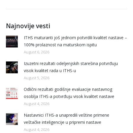
Najnovije vesti
ITHS maturanti još jednom potvrdili kvalitet nastave –
100% prolaznost na maturskom ispitu
August 6, 2026
Izuzetni rezultati odeljenjskih starešina potvrđuju
visok kvalitet rada u ITHS-u
August 5, 2026
Odlični rezultati godišnje evaluacije nastavnog
osoblja ITHS-a potvrđuju visok kvalitet nastave
August 4, 2026
Nastavnici ITHS-a unapredili veštine primene
veštačke inteligencije u pripremi nastave
August 4, 2026