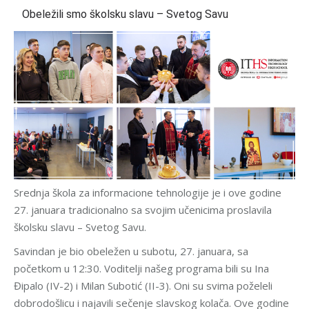
Obeležili smo školsku slavu – Svetog Savu
Srednja škola za informacione tehnologije je i ove godine
27. januara tradicionalno sa svojim učenicima proslavila
školsku slavu – Svetog Savu.
Savindan je bio obeležen u subotu, 27. januara, sa
početkom u 12:30.
Voditelji našeg programa bili su Ina
Đipalo (IV-2) i Milan Subotić (II-3). Oni su svima poželeli
dobrodošlicu i najavili sečenje slavskog kolača. Ove godine