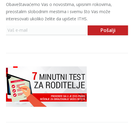
Obaveštavaćemo Vas o novostima, upisnim rokovima,
preostalim slobodnim mestima i svemu što Vas može
interesovati ukoliko želite da upišete ITHS.