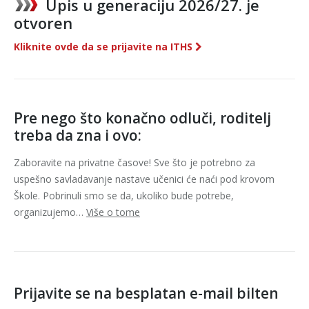
Upis u generaciju 2026/27. je
otvoren
Kliknite ovde da se prijavite na ITHS
Pre nego što konačno odluči, roditelj
treba da zna i ovo:
Zaboravite na privatne časove! Sve što je potrebno za
uspešno savladavanje nastave učenici će naći pod krovom
Škole. Pobrinuli smo se da, ukoliko bude potrebe,
organizujemo…
Više o tome
Prijavite se na besplatan e-mail bilten