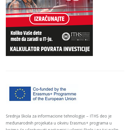
Srednja škola za informacione tehnologije – ITHS deo je
međunarodnih projekata u okviru Erasmus+ programa u
kojima će učestvovati nastavnici i učenici škole i na taj način