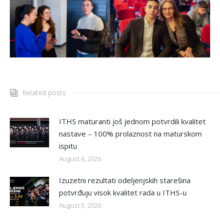
Related posts
ITHS maturanti još jednom potvrdili kvalitet
nastave – 100% prolaznost na maturskom
ispitu
August 6, 2026
Izuzetni rezultati odeljenjskih starešina
potvrđuju visok kvalitet rada u ITHS-u
August 5, 2026