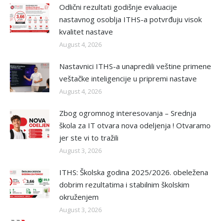
Odlični rezultati godišnje evaluacije
nastavnog osoblja ITHS-a potvrđuju visok
kvalitet nastave
August 4, 2026
Nastavnici ITHS-a unapredili veštine primene
veštačke inteligencije u pripremi nastave
August 4, 2026
Zbog ogromnog interesovanja – Srednja
škola za IT otvara nova odeljenja ! Otvaramo
jer ste vi to tražili
August 3, 2026
ITHS: Školska godina 2025/2026. obeležena
dobrim rezultatima i stabilnim školskim
okruženjem
August 3, 2026