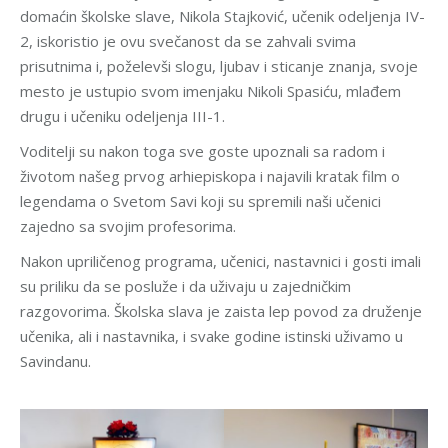
domaćin školske slave, Nikola Stajković, učenik odeljenja IV-
2, iskoristio je ovu svečanost da se zahvali svima
prisutnima i, poželevši slogu, ljubav i sticanje znanja, svoje
mesto je ustupio svom imenjaku Nikoli Spasiću, mlađem
drugu i učeniku odeljenja III-1.
Voditelji su nakon toga sve goste upoznali sa radom i
životom našeg prvog arhiepiskopa i najavili kratak film o
legendama o Svetom Savi koji su spremili naši učenici
zajedno sa svojim profesorima.
Nakon upriličenog programa, učenici, nastavnici i gosti imali
su priliku da se posluže i da uživaju u zajedničkim
razgovorima. Školska slava je zaista lep povod za druženje
učenika, ali i nastavnika, i svake godine istinski uživamo u
Savindanu.