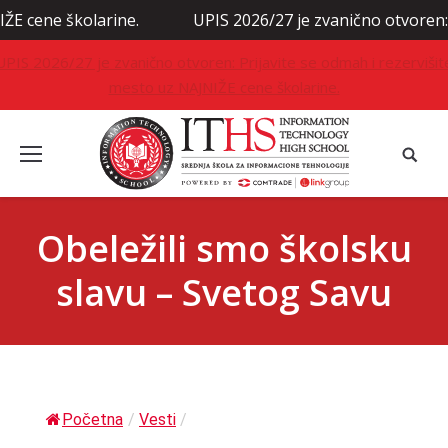
UPIS 2026/27 je zvanično otvoren: Prijavite se odmah i r
UPIS 2026/27 je zvanično otvoren: Prijavite se odmah i rezervišit
mesto uz NAJNIŽE cene školarine.
Obeležili smo školsku
slavu – Svetog Savu
Početna
/
Vesti
/