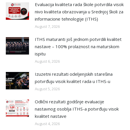
Evaluacija kvaliteta rada škole potvrdila visok
nivo kvaliteta obrazovanja u Srednjoj školi za
informacione tehnologije (ITHS)
August 7, 2026
ITHS maturanti još jednom potvrdili kvalitet
nastave – 100% prolaznost na maturskom
ispitu
August 6, 2026
Izuzetni rezultati odeljenjskih starešina
potvrđuju visok kvalitet rada u ITHS-u
August 5, 2026
Odlični rezultati godišnje evaluacije
nastavnog osoblja ITHS-a potvrđuju visok
kvalitet nastave
August 4, 2026