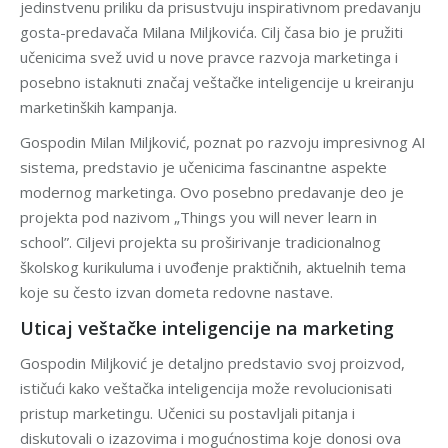
jedinstvenu priliku da prisustvuju inspirativnom predavanju
gosta-predavača Milana Miljkovića. Cilj časa bio je pružiti
učenicima svež uvid u nove pravce razvoja marketinga i
posebno istaknuti značaj veštačke inteligencije u kreiranju
marketinških kampanja.
Gospodin Milan Miljković, poznat po razvoju impresivnog AI
sistema, predstavio je učenicima fascinantne aspekte
modernog marketinga.
Ovo posebno predavanje deo je
projekta pod nazivom
„Things you will never learn in
school”
. Ciljevi projekta su proširivanje tradicionalnog
školskog kurikuluma i uvođenje praktičnih, aktuelnih tema
koje su često izvan dometa redovne nastave.
Uticaj veštačke inteligencije na marketing
Gospodin Miljković je detaljno predstavio svoj proizvod,
ističući kako veštačka inteligencija može revolucionisati
pristup marketingu. Učenici su postavljali pitanja i
diskutovali o izazovima i mogućnostima koje donosi ova