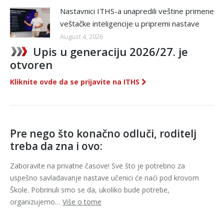
Nastavnici ITHS-a unapredili veštine primene
veštačke inteligencije u pripremi nastave
August 4, 2026
Upis u generaciju 2026/27. je
otvoren
Kliknite ovde da se prijavite na ITHS
Pre nego što konačno odluči, roditelj
treba da zna i ovo:
Zaboravite na privatne časove! Sve što je potrebno za
uspešno savladavanje nastave učenici će naći pod krovom
Škole. Pobrinuli smo se da, ukoliko bude potrebe,
organizujemo…
Više o tome