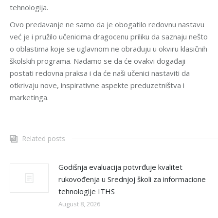
tehnologija.
Ovo predavanje ne samo da je obogatilo redovnu nastavu
već je i pružilo učenicima dragocenu priliku da saznaju nešto
o oblastima koje se uglavnom ne obrađuju u okviru klasičnih
školskih programa. Nadamo se da će ovakvi događaji
postati redovna praksa i da će naši učenici nastaviti da
otkrivaju nove, inspirativne aspekte preduzetništva i
marketinga.
Related posts
Godišnja evaluacija potvrđuje kvalitet
rukovođenja u Srednjoj školi za informacione
tehnologije ITHS
August 8, 2026