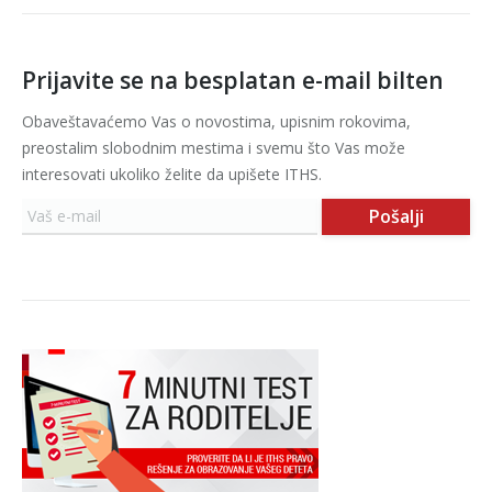
Prijavite se na besplatan e-mail bilten
Obaveštavaćemo Vas o novostima, upisnim rokovima,
preostalim slobodnim mestima i svemu što Vas može
interesovati ukoliko želite da upišete ITHS.