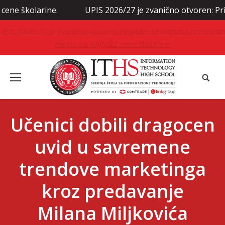
olarine.
UPIS 2026/27 je zvanično otvoren: Prijavite s
UPIS 2026/27 je zvanično otvoren: Prijavite se odmah i rezervišit
mesto uz NAJNIŽE cene školarine.
Učenici dobili dragocen
uvid u savremene
trendove marketinga
kroz predavanje
Milana Miljkovića