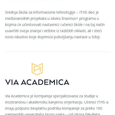
Srednja škola za informacione tehnologije – ITHS deo je
međunarodnih projekata u okviru Erasmus+ programa u
kojima će učestvovati nastavnici i učenici škole i na taj način
usavršiti svoja znanja i veštine iz različitih oblasti, ali i steći
novo iskustvo koje doprinosi poboljšanju nastave u Srbiji.
Via Academica je kompanija specijalizovana za studije u
inostranstvu i akademsku karijernu orijentaciju. Učenici ITHS-a
imaju potpuno besplatnu podršku kompanije za preko 100
partnerskih univerziteta širom sveta – od izbora fakulteta,