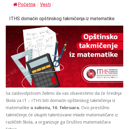
Početna
/
Vesti
/
ITHS domaćin opštinskog takmičenja iz matematike
Sa zadovoljstvom želimo da vas obavestimo da će Srednja
škola za IT – ITHS biti domaćin opštinskog takmičenja iz
matematike
u subotu, 10. februara.
Ovo prestižno
takmičenje će okupiti talentovane mlade matematičare iz
različitih škola, a organizuje ga Društvo matematičara
Srbije.