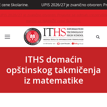
olarine.
UPIS 2026/27 je zvanično otvoren: Prijavite 
UPIS 2026/27 je zvanično otvoren: Prijavite se odmah i rezervišit
mesto uz NAJNIŽE cene školarine.
ITHS domaćin
opštinskog takmičenja
iz matematike