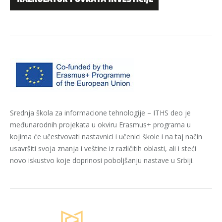
Srednja škola za informacione tehnologije – ITHS deo je
međunarodnih projekata u okviru Erasmus+ programa u
kojima će učestvovati nastavnici i učenici škole i na taj način
usavršiti svoja znanja i veštine iz različitih oblasti, ali i steći
novo iskustvo koje doprinosi poboljšanju nastave u Srbiji.