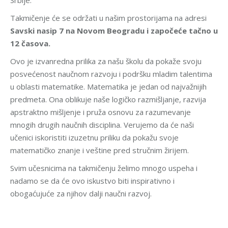
Takmičenje će se održati u našim prostorijama na adresi
Savski nasip 7 na Novom Beogradu i započeće tačno u
12 časova.
Ovo je izvanredna prilika za našu školu da pokaže svoju
posvećenost naučnom razvoju i podršku mladim talentima
u oblasti matematike. Matematika je jedan od najvažnijih
predmeta. Ona oblikuje naše logičko razmišljanje, razvija
apstraktno mišljenje i pruža osnovu za razumevanje
mnogih drugih naučnih disciplina. Verujemo da će naši
učenici iskoristiti izuzetnu priliku da pokažu svoje
matematičko znanje i veštine pred stručnim žirijem.
Svim učesnicima na takmičenju želimo mnogo uspeha i
nadamo se da će ovo iskustvo biti inspirativno i
obogaćujuće za njihov dalji naučni razvoj.