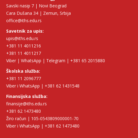
Savski nasip 7 | Novi Beograd
Cara Dušana 34 | Zemun, Srbija
office@iths.edu.rs
Savetnik za upis:
upis@iths.edu.rs
+381 11 4011216
+381 11 4011217
Viber | WhatsApp | Telegram | +381 65 2015880
Školska služba:
+381 11 2096777
Viber i WhatsApp | +381 62 1431548
Finansijska služba:
finansije@iths.edu.rs
+381 62 1473480
Žiro račun | 105-0543809000001-70
Viber i WhatsApp | +381 62 1473480