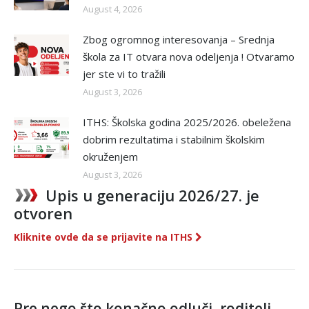
August 4, 2026
Zbog ogromnog interesovanja – Srednja
škola za IT otvara nova odeljenja ! Otvaramo
jer ste vi to tražili
August 3, 2026
ITHS: Školska godina 2025/2026. obeležena
dobrim rezultatima i stabilnim školskim
okruženjem
August 3, 2026
Upis u generaciju 2026/27. je
otvoren
Kliknite ovde da se prijavite na ITHS
Pre nego što konačno odluči, roditelj