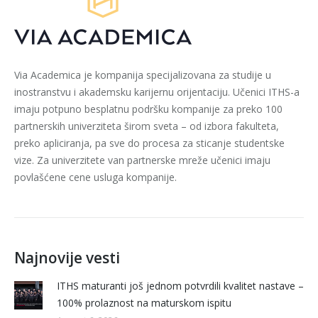
Via Academica je kompanija specijalizovana za studije u
inostranstvu i akademsku karijernu orijentaciju. Učenici ITHS-a
imaju potpuno besplatnu podršku kompanije za preko 100
partnerskih univerziteta širom sveta – od izbora fakulteta,
preko apliciranja, pa sve do procesa za sticanje studentske
vize. Za univerzitete van partnerske mreže učenici imaju
povlašćene cene usluga kompanije.
Najnovije vesti
ITHS maturanti još jednom potvrdili kvalitet nastave –
100% prolaznost na maturskom ispitu