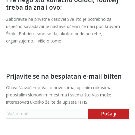
treba da zna i ovo:
Zaboravite na privatne časove! Sve što je potrebno za
uspešno savladavanje nastave učenici će naći pod krovom
Škole. Pobrinuli smo se da, ukoliko bude potrebe,
organizujemo…
Više o tome
Prijavite se na besplatan e-mail bilten
Obaveštavaćemo Vas o novostima, upisnim rokovima,
preostalim slobodnim mestima i svemu što Vas može
interesovati ukoliko želite da upišete ITHS.