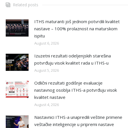
Related posts
ITHS maturanti još jednom potvrdili kvalitet
nastave – 100% prolaznost na maturskom
ispitu
August 6, 2026
Izuzetni rezultati odeljenjskih starešina
potvrđuju visok kvalitet rada u ITHS-u
August 5, 2026
Odlični rezultati godišnje evaluacije
nastavnog osoblja ITHS-a potvrđuju visok
kvalitet nastave
August 4, 2026
Nastavnici ITHS-a unapredili veštine primene
veštačke inteligencije u pripremi nastave