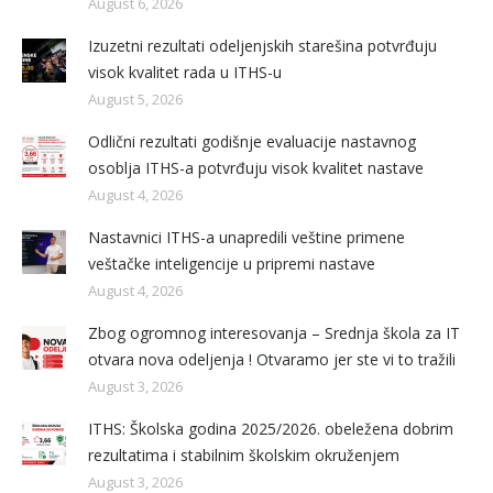
August 6, 2026
Izuzetni rezultati odeljenjskih starešina potvrđuju
visok kvalitet rada u ITHS-u
August 5, 2026
Odlični rezultati godišnje evaluacije nastavnog
osoblja ITHS-a potvrđuju visok kvalitet nastave
August 4, 2026
Nastavnici ITHS-a unapredili veštine primene
veštačke inteligencije u pripremi nastave
August 4, 2026
Zbog ogromnog interesovanja – Srednja škola za IT
otvara nova odeljenja ! Otvaramo jer ste vi to tražili
August 3, 2026
ITHS: Školska godina 2025/2026. obeležena dobrim
rezultatima i stabilnim školskim okruženjem
August 3, 2026