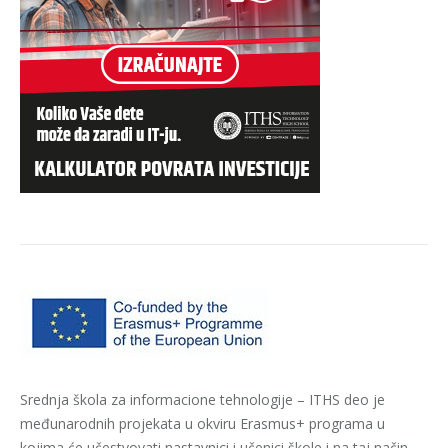
Srednja škola za informacione tehnologije – ITHS deo je
međunarodnih projekata u okviru Erasmus+ programa u
kojima će učestvovati nastavnici i učenici škole i na taj način