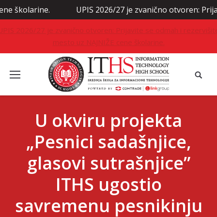
arine.
UPIS 2026/27 je zvanično otvoren: Prijavite se
UPIS 2026/27 je zvanično otvoren: Prijavite se odmah i rezervišit
mesto uz NAJNIŽE cene školarine.
U okviru projekta
„Pesnici sadašnjice,
glasovi sutrašnjice”
ITHS ugostio
savremenu pesnikinju