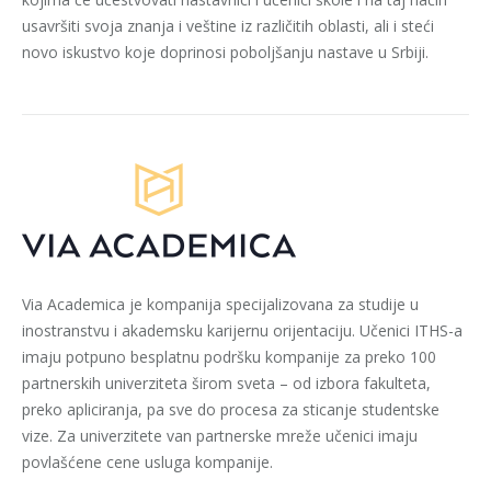
usavršiti svoja znanja i veštine iz različitih oblasti, ali i steći
novo iskustvo koje doprinosi poboljšanju nastave u Srbiji.
Via Academica je kompanija specijalizovana za studije u
inostranstvu i akademsku karijernu orijentaciju. Učenici ITHS-a
imaju potpuno besplatnu podršku kompanije za preko 100
partnerskih univerziteta širom sveta – od izbora fakulteta,
preko apliciranja, pa sve do procesa za sticanje studentske
vize. Za univerzitete van partnerske mreže učenici imaju
povlašćene cene usluga kompanije.