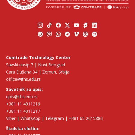
Comtrade Technology Center
Savski nasip 7 | Novi Beograd
Cara Dušana 34 | Zemun, Srbija
office@iths.edu.rs
Savetnik za upis:
upis@iths.edu.rs
+381 11 4011216
+381 11 4011217
Viber | WhatsApp | Telegram | +381 65 2015880
Školska služba: