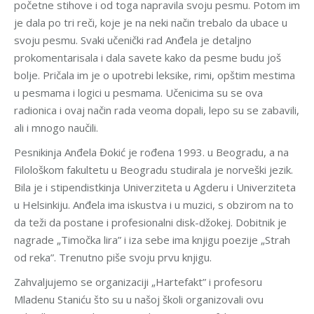
početne stihove i od toga napravila svoju pesmu. Potom im
je dala po tri reči, koje je na neki način trebalo da ubace u
svoju pesmu. Svaki učenički rad Anđela je detaljno
prokomentarisala i dala savete kako da pesme budu još
bolje. Pričala im je o upotrebi leksike, rimi, opštim mestima
u pesmama i logici u pesmama. Učenicima su se ova
radionica i ovaj način rada veoma dopali, lepo su se zabavili,
ali i mnogo naučili.
Pesnikinja Anđela Đokić je rođena 1993. u Beogradu, a na
Filološkom fakultetu u Beogradu studirala je norveški jezik.
Bila je i stipendistkinja Univerziteta u Agderu i Univerziteta
u Helsinkiju. Anđela ima iskustva i u muzici, s obzirom na to
da teži da postane i profesionalni disk-džokej. Dobitnik je
nagrade „Timočka lira” i iza sebe ima knjigu poezije „Strah
od reka”. Trenutno piše svoju prvu knjigu.
Zahvaljujemo se organizaciji „Hartefakt” i profesoru
Mladenu Staniću što su u našoj školi organizovali ovu