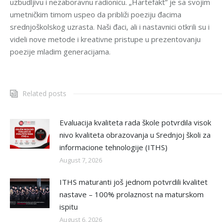
uzbudljivu i nezaboravnu radionicu. „Hartefakt” je sa svojim
umetničkim timom uspeo da približi poeziju đacima
srednjoškolskog uzrasta. Naši đaci, ali i nastavnici otkrili su i
videli nove metode i kreativne pristupe u prezentovanju
poezije mladim generacijama.
Related posts
Evaluacija kvaliteta rada škole potvrdila visok
nivo kvaliteta obrazovanja u Srednjoj školi za
informacione tehnologije (ITHS)
August 7, 2026
ITHS maturanti još jednom potvrdili kvalitet
nastave – 100% prolaznost na maturskom
ispitu
August 6, 2026