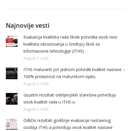
Najnovije vesti
Evaluacija kvaliteta rada škole potvrdila visok nivo
kvaliteta obrazovanja u Srednjoj školi za
informacione tehnologije (ITHS)
August 7, 2026
ITHS maturanti još jednom potvrdili kvalitet nastave –
100% prolaznost na maturskom ispitu
August 6, 2026
Izuzetni rezultati odeljenjskih starešina potvrđuju
visok kvalitet rada u ITHS-u
August 5, 2026
Odlični rezultati godišnje evaluacije nastavnog
osoblja ITHS-a potvrđuju visok kvalitet nastave