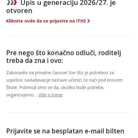
Upis u generaciju 2026/27. je
otvoren
Kliknite ovde da se prijavite na ITHS
Pre nego što konačno odluči, roditelj
treba da zna i ovo:
Zaboravite na privatne časove! Sve što je potrebno za
uspešno savladavanje nastave učenici će naći pod krovom
Škole. Pobrinuli smo se da, ukoliko bude potrebe,
organizujemo…
Više o tome
Prijavite se na besplatan e-mail bilten