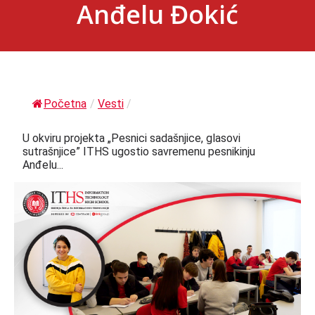
Anđelu Đokić
Početna
/
Vesti
/
U okviru projekta „Pesnici sadašnjice, glasovi
sutrašnjice” ITHS ugostio savremenu pesnikinju
Anđelu...