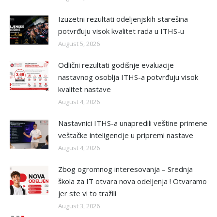
Izuzetni rezultati odeljenjskih starešina
potvrđuju visok kvalitet rada u ITHS-u
August 5, 2026
Odlični rezultati godišnje evaluacije
nastavnog osoblja ITHS-a potvrđuju visok
kvalitet nastave
August 4, 2026
Nastavnici ITHS-a unapredili veštine primene
veštačke inteligencije u pripremi nastave
August 4, 2026
Zbog ogromnog interesovanja – Srednja
škola za IT otvara nova odeljenja ! Otvaramo
jer ste vi to tražili
August 3, 2026