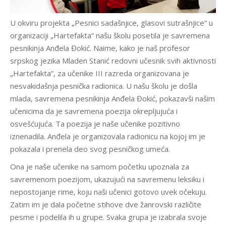
U okviru projekta „Pesnici sadašnjice, glasovi sutrašnjice” u
organizaciji „Hartefakta” našu školu posetila je savremena
pesnikinja Anđela Đokić. Naime, kako je naš profesor
srpskog jezika Mladen Stanić redovni učesnik svih aktivnosti
„Hartefakta”, za učenike III razreda organizovana je
nesvakidašnja pesnička radionica. U našu školu je došla
mlada, savremena pesnikinja Anđela Đokić, pokazavši našim
učenicima da je savremena poezija okrepljujuća i
osvešćujuća. Ta poezija je naše učenike pozitivno
iznenadila. Anđela je organizovala radionicu na kojoj im je
pokazala i prenela deo svog pesničkog umeća.
Ona je naše učenike na samom početku upoznala za
savremenom poezijom, ukazujući na savremenu leksiku i
nepostojanje rime, koju naši učenici gotovo uvek očekuju.
Zatim im je dala početne stihove dve žanrovski različite
pesme i podelila ih u grupe. Svaka grupa je izabrala svoje