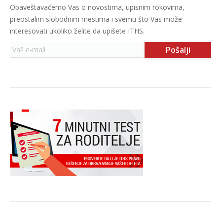
Obaveštavaćemo Vas o novostima, upisnim rokovima,
preostalim slobodnim mestima i svemu što Vas može
interesovati ukoliko želite da upišete ITHS.