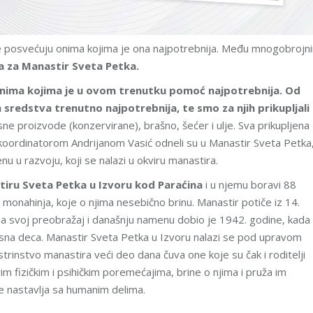
reme posvećuju onima kojima je ona najpotrebnija. Među mnogobrojn
a za Manastir Sveta Petka.
onima kojima je u ovom trenutku pomoć najpotrebnija. Od
sredstva trenutno najpotrebnija, te smo za njih prikupljali
e proizvode (konzervirane), brašno, šećer i ulje. Sva prikupljena
 koordinatorom Andrijanom Vasić odneli su u Manastir Sveta Petka
u razvoju, koji se nalazi u okviru manastira.
iru Sveta Petka u Izvoru kod Paraćina
i u njemu boravi 88
k monahinja, koje o njima nesebično brinu. Manastir potiče iz 14.
 a svoj preobražaj i današnju namenu dobio je 1942. godine, kada
olesna deca. Manastir Sveta Petka u Izvoru nalazi se pod upravom
trinstvo manastira veći deo dana čuva one koje su čak i roditelji
im fizičkim i psihičkim poremećajima, brine o njima i pruža im
je nastavlja sa humanim delima.