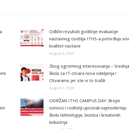
na
Odlični rezultati godišnje evaluacije
nastavnog osoblja ITHS-a potvrđuju vis
kvalitet nastave
August 4, 2026
Zbog ogromnog interesovanja – Srednj
emi
škola za IT otvara nova odeljenja !
Otvaramo jer ste vi to tražili
August 3, 2026
ODRŽAN ITHS CAMPUS DAY: Brojni
nim
osnovci i roditelji upoznali najmoderniju
školu tehnologije, biznisa i kreativnih
industrija