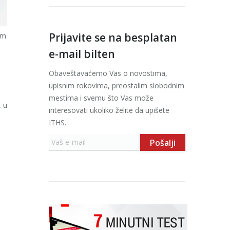
Prijavite se na besplatan
im
e-mail bilten
Obaveštavaćemo Vas o novostima,
upisnim rokovima, preostalim slobodnim
mestima i svemu što Vas može
, u
interesovati ukoliko želite da upišete
ITHS.