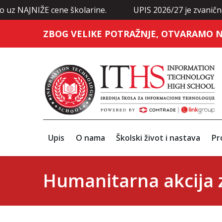
ŽE cene školarine.
UPIS 2026/27 je zvanično otvoren: 
ZBOG VELIKE POTRAŽNJE, OTVARAMO N
Upis
O nama
Školski život i nastava
Pr
Humanitarna akcija 