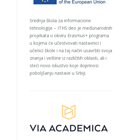
Srednja škola za informacione
tehnologije – ITHS deo je međunarodnih
projekata u okviru Erasmus+ programa
u kojima će učestvovati nastavnici i
učenici škole i na taj način usavršiti svoja
znanja i veštine iz različitih oblasti, ali i
steći novo iskustvo koje doprinosi
poboljšanju nastave u Srbiji.