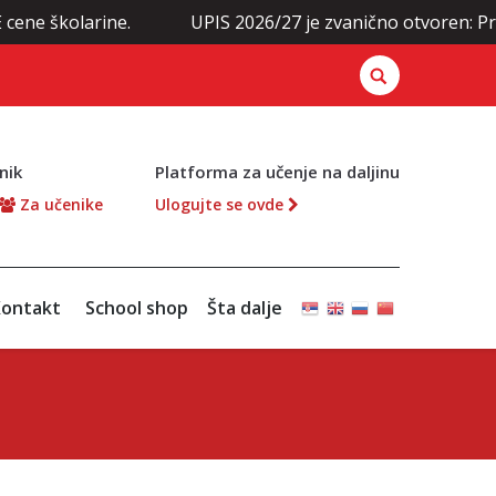
rine.
UPIS 2026/27 je zvanično otvoren: Prijavite se 
nik
Platforma za učenje na daljinu
Za učenike
Ulogujte se ovde
ontakt
School shop
Šta dalje