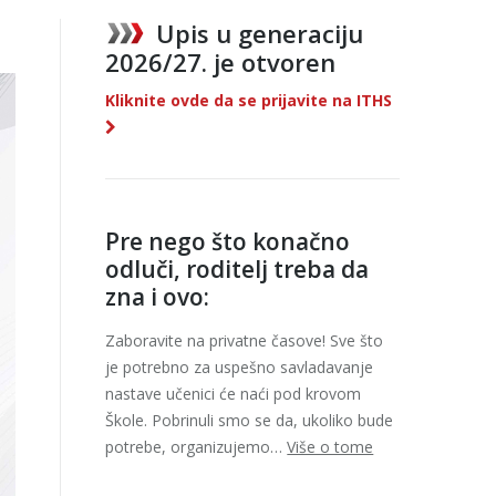
Upis u generaciju
2026/27. je otvoren
Kliknite ovde da se prijavite na ITHS
Pre nego što konačno
odluči, roditelj treba da
zna i ovo:
Zaboravite na privatne časove! Sve što
je potrebno za uspešno savladavanje
nastave učenici će naći pod krovom
Škole. Pobrinuli smo se da, ukoliko bude
potrebe, organizujemo…
Više o tome