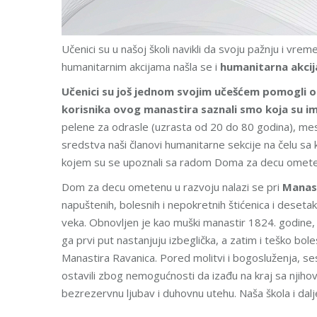
Učenici su u našoj školi navikli da svoju pažnju i v
humanitarnim akcijama našla se i
humanitarna akcij
Učenici su još jednom svojim učešćem pomogli 
korisnika ovog manastira saznali smo koja su im 
pelene za odrasle (uzrasta od 20 do 80 godina), mesn
sredstva naši članovi humanitarne sekcije na čelu sa
kojem su se upoznali sa radom Doma za decu ometenu 
Dom za decu ometenu u razvoju nalazi se pri
Manast
napuštenih, bolesnih i nepokretnih štićenica i deseta
veka. Obnovljen je kao muški manastir 1824. godine,
ga prvi put nastanjuju izbeglička, a zatim i teško b
Manastira Ravanica. Pored molitvi i bogosluženja, ses
ostavili zbog nemogućnosti da izađu na kraj sa njihov
bezrezervnu ljubav i duhovnu utehu. Naša škola i dal