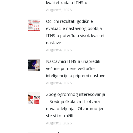
kvalitet rada u ITHS-u
August 5, 2026
Odlični rezultati godišnje
evaluacije nastavnog osoblja
ITHS-a potvrđuju visok kvalitet
nastave
August 4, 2026
Nastavnici ITHS-a unapredili
veštine primene veštačke
inteligencije u pripremi nastave
August 4, 2026
Zbog ogromnog interesovanja
– Srednja škola za IT otvara
nova odeljenja ! Otvaramo jer
ste vi to tražili
August 3, 2026