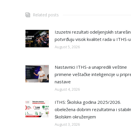
Related posts
Izuzetni rezultati odeljenjskih stareši
potvrđuju visok kvalitet rada u ITHS-u
August 5, 2026
Nastavnici ITHS-a unapredili veštine
primene veštačke inteligencije u pripr
nastave
August 4, 2026
ITHS: Školska godina 2025/2026.
obeležena dobrim rezultatima i stabil
školskim okruženjem
August 3, 2026