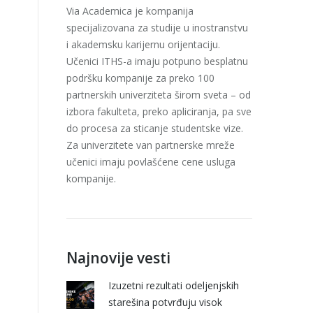
Via Academica je kompanija
specijalizovana za studije u inostranstvu
i akademsku karijernu orijentaciju.
Učenici ITHS-a imaju potpuno besplatnu
podršku kompanije za preko 100
partnerskih univerziteta širom sveta – od
izbora fakulteta, preko apliciranja, pa sve
do procesa za sticanje studentske vize.
Za univerzitete van partnerske mreže
učenici imaju povlašćene cene usluga
kompanije.
Najnovije vesti
Izuzetni rezultati odeljenjskih
starešina potvrđuju visok