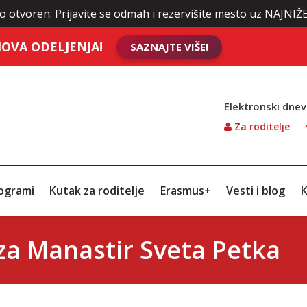
Prijavite se odmah i rezervišite mesto uz NAJNIŽE cene škola
OVA ODELJENJA!
SAZNAJTE VIŠE!
Elektronski dnev
Za roditelje
ogrami
Kutak za roditelje
Erasmus+
Vesti i blog
K
za Manastir Sveta Petka