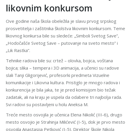
likovnim konkursom
Ove godine naša škola obeležila je slavu prvog srpskog
prosvetitelja i zaštitnika školstva likovnim konkursom. Teme
likovnog konkursa bile su sledeće: „Simboli Svetog Save”,
„Hodočašće Svetog Save – putovanje na sveto mesto” i
„Lik Rastka”.
Tehnike radova bile su: crtež – olovka, bojica, voštana
bojica; slika – tempera i 3D animacija, a učenici su radove
slali Tanji Gligorijević, profesorki predmeta Vizuelne
komunikacije i Likovna kultura. Pristiglo je mnogo radova i
konkurencija je bila jaka, te je pred komisijom bio težak
zadatak, ali na kraju je uspela da odabere tri najbolja rada.
Svi radovi su postavljeni u holu Aneksa M.
Treće mesto osvojila je učenica Elena Nikolić (III-6), drugo
mesto osvojio je Strahinja Milićević (I-5), dok je prvo mesto
osvojila Anastasija Petković (I-5). Direktor škole Nikola