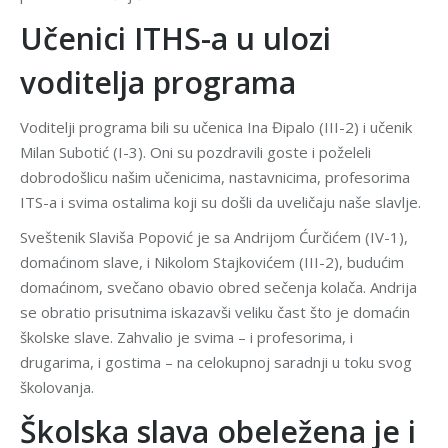
Učenici ITHS-a u ulozi
voditelja programa
Voditelji programa bili su učenica Ina Đipalo (III-2) i učenik
Milan Subotić (I-3). Oni su pozdravili goste i poželeli
dobrodošlicu našim učenicima, nastavnicima, profesorima
ITS-a i svima ostalima koji su došli da uveličaju naše slavlje.
Sveštenik Slaviša Popović je sa Andrijom Ćurčićem (IV-1),
domaćinom slave, i Nikolom Stajkovićem (III-2), budućim
domaćinom, svečano obavio obred sečenja kolača. Andrija
se obratio prisutnima iskazavši veliku čast što je domaćin
školske slave. Zahvalio je svima – i profesorima, i
drugarima, i gostima – na celokupnoj saradnji u toku svog
školovanja.
Školska slava obeležena je i