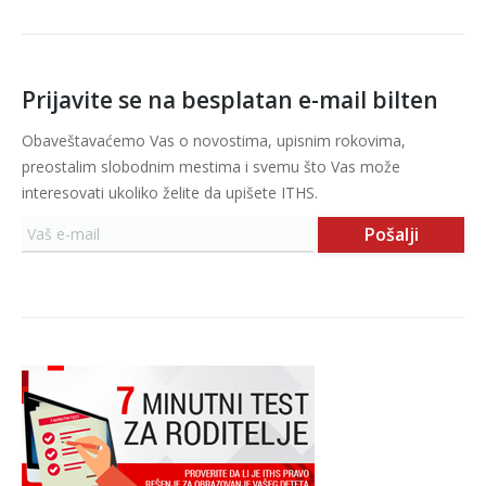
Prijavite se na besplatan e-mail bilten
Obaveštavaćemo Vas o novostima, upisnim rokovima,
preostalim slobodnim mestima i svemu što Vas može
interesovati ukoliko želite da upišete ITHS.