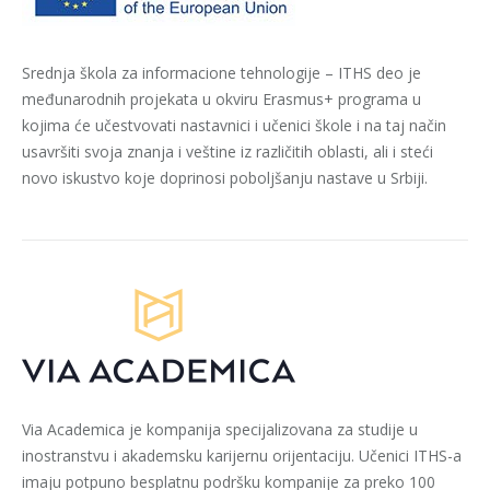
Srednja škola za informacione tehnologije – ITHS deo je
međunarodnih projekata u okviru Erasmus+ programa u
kojima će učestvovati nastavnici i učenici škole i na taj način
usavršiti svoja znanja i veštine iz različitih oblasti, ali i steći
novo iskustvo koje doprinosi poboljšanju nastave u Srbiji.
Via Academica je kompanija specijalizovana za studije u
inostranstvu i akademsku karijernu orijentaciju. Učenici ITHS-a
imaju potpuno besplatnu podršku kompanije za preko 100