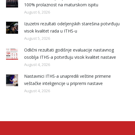
100% prolaznost na maturskom ispitu
August 6, 2026
Izuzetni rezultati odeljenjskih starešina potvrđuju
visok kvalitet rada u ITHS-u
August 5, 2026
Odlični rezultati godišnje evaluacije nastavnog
osoblja ITHS-a potvrđuju visok kvalitet nastave
August 4, 2026
Nastavnici ITHS-a unapredili veštine primene
veštačke inteligencije u pripremi nastave
August 4, 2026