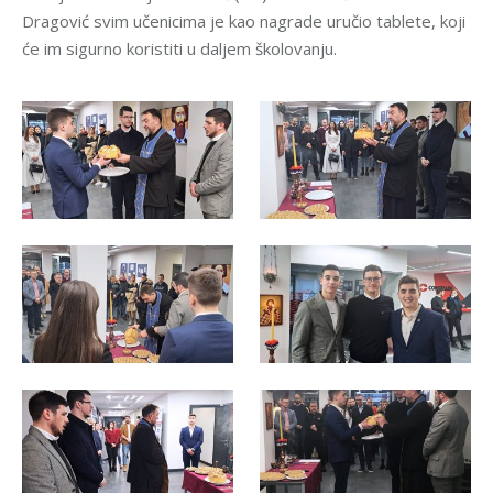
Dragović svim učenicima je kao nagrade uručio tablete, koji
će im sigurno koristiti u daljem školovanju.