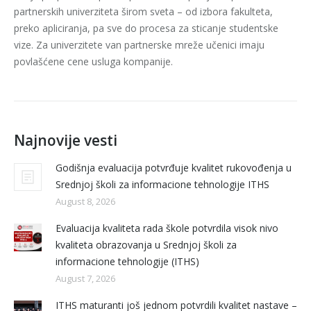
partnerskih univerziteta širom sveta – od izbora fakulteta,
preko apliciranja, pa sve do procesa za sticanje studentske
vize. Za univerzitete van partnerske mreže učenici imaju
povlašćene cene usluga kompanije.
Najnovije vesti
Godišnja evaluacija potvrđuje kvalitet rukovođenja u
Srednjoj školi za informacione tehnologije ITHS
August 8, 2026
Evaluacija kvaliteta rada škole potvrdila visok nivo
kvaliteta obrazovanja u Srednjoj školi za
informacione tehnologije (ITHS)
August 7, 2026
ITHS maturanti još jednom potvrdili kvalitet nastave –