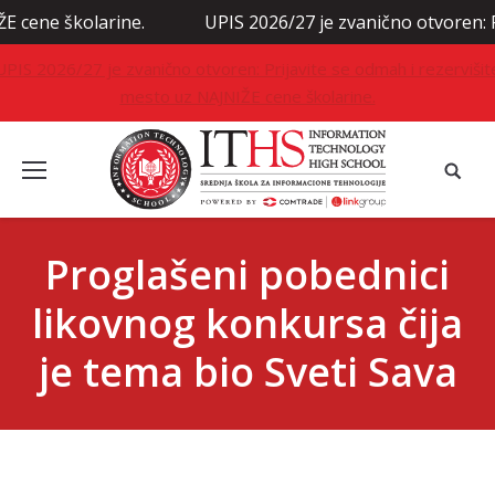
larine.
UPIS 2026/27 je zvanično otvoren: Prijavite se
UPIS 2026/27 je zvanično otvoren: Prijavite se odmah i rezervišit
mesto uz NAJNIŽE cene školarine.
Proglašeni pobednici
likovnog konkursa čija
je tema bio Sveti Sava