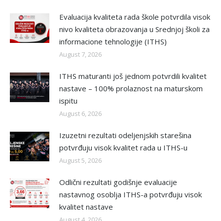
Evaluacija kvaliteta rada škole potvrdila visok
nivo kvaliteta obrazovanja u Srednjoj školi za
informacione tehnologije (ITHS)
August 7, 2026
ITHS maturanti još jednom potvrdili kvalitet
nastave – 100% prolaznost na maturskom
ispitu
August 6, 2026
Izuzetni rezultati odeljenjskih starešina
potvrđuju visok kvalitet rada u ITHS-u
August 5, 2026
Odlični rezultati godišnje evaluacije
nastavnog osoblja ITHS-a potvrđuju visok
kvalitet nastave
August 4, 2026