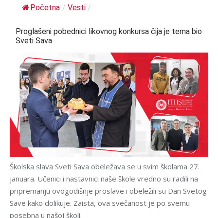
Početna
/
Vesti
/
Proglašeni pobednici likovnog konkursa čija je tema bio
Sveti Sava
Školska slava Sveti Sava obeležava se u svim školama 27.
januara. Učenici i nastavnici naše škole vredno su radili na
pripremanju ovogodišnje proslave i obeležili su Dan Svetog
Save kako dolikuje. Zaista, ova svečanost je po svemu
posebna u našoj školi.