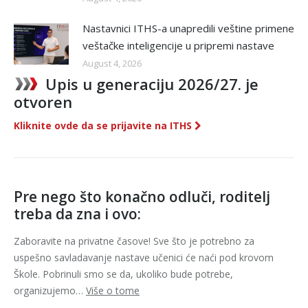
Nastavnici ITHS-a unapredili veštine primene
veštačke inteligencije u pripremi nastave
August 4, 2026
Upis u generaciju 2026/27. je
otvoren
Kliknite ovde da se prijavite na ITHS
Pre nego što konačno odluči, roditelj
treba da zna i ovo:
Zaboravite na privatne časove! Sve što je potrebno za
uspešno savladavanje nastave učenici će naći pod krovom
Škole. Pobrinuli smo se da, ukoliko bude potrebe,
organizujemo…
Više o tome