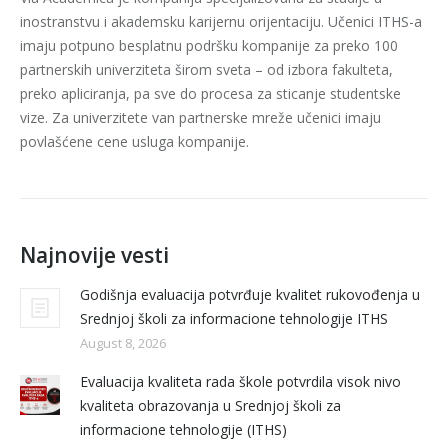
inostranstvu i akademsku karijernu orijentaciju. Učenici ITHS-a
imaju potpuno besplatnu podršku kompanije za preko 100
partnerskih univerziteta širom sveta – od izbora fakulteta,
preko apliciranja, pa sve do procesa za sticanje studentske
vize. Za univerzitete van partnerske mreže učenici imaju
povlašćene cene usluga kompanije.
Najnovije vesti
Godišnja evaluacija potvrđuje kvalitet rukovođenja u
Srednjoj školi za informacione tehnologije ITHS
August 8, 2026
Evaluacija kvaliteta rada škole potvrdila visok nivo
kvaliteta obrazovanja u Srednjoj školi za
informacione tehnologije (ITHS)