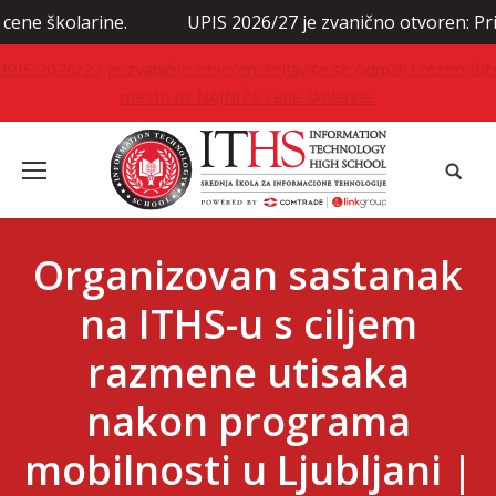
larine.
UPIS 2026/27 je zvanično otvoren: Prijavite s
UPIS 2026/27 je zvanično otvoren: Prijavite se odmah i rezervišit
mesto uz NAJNIŽE cene školarine.
Organizovan sastanak
na ITHS-u s ciljem
razmene utisaka
nakon programa
mobilnosti u Ljubljani |