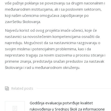
više pažnje poklanja se povezivanju sa drugim nacionalnim i
međunarodnim institucijama, ali i sa poslovnim sektorom,
koji našim učenicima omogućava zapošljavanje po
završetku školovanja.
Najveću korist od ovog projekta imaće učenici, koje će
nastavnici sa novostečenim kompetencijama osnažiti da
napreduju. Mogućnost da sa nastavnicima razgovaraju o
svojim mislima i potencijalnim problemima, kao i da
neprestano tragaju za novim izazovima u procesu sticanja i
primene znanja, predstavlja snažan preduslov za nastavak
školovanja i rad u međunarodnom okruženju.
Related posts
Godišnja evaluacija potvrđuje kvalitet
rukovođenja u Srednjoj školi za informacione