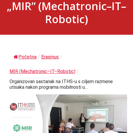
„MIR” (Mechatronic–IT–
Robotic)
Početna
/
Erasmus
/
MIR (Mechatronic–IT–Robotic)
/
Organizovan sastanak na ITHS-u s ciljem razmene
utisaka nakon programa mobilnosti u...