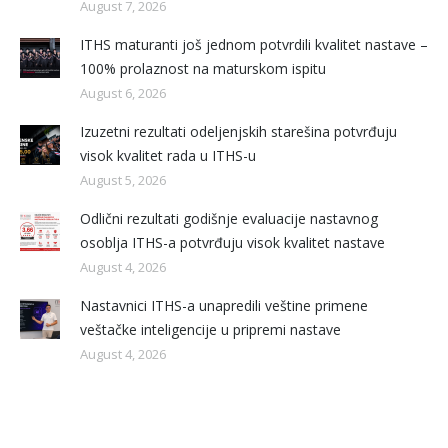
August 7, 2026
ITHS maturanti još jednom potvrdili kvalitet nastave –
100% prolaznost na maturskom ispitu
August 6, 2026
Izuzetni rezultati odeljenjskih starešina potvrđuju
visok kvalitet rada u ITHS-u
August 5, 2026
Odlični rezultati godišnje evaluacije nastavnog
osoblja ITHS-a potvrđuju visok kvalitet nastave
August 4, 2026
Nastavnici ITHS-a unapredili veštine primene
veštačke inteligencije u pripremi nastave
August 4, 2026