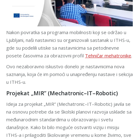
Nakon povratka sa programa mobilnosti koji se održao u
Ljubljani, naši nastavnici su organizovali sastanak u ITHS-u,
gde su podelili utiske sa nastavnicima sa petodnevne
posete časovima za obrazovni profil
Tehničar mehatronike
.
Ovo nezaboravno iskustvo donelo je nastavnicima nova
saznanja, koja će im pomoći u unapređenju nastave i sekcija
u ITHS-u.
Projekat „MIR” (Mechatronic–IT–Robotic)
Ideja za projekat „MIR” (Mechatronic–IT–Robotic) javila se
na osnovu potrebe da se školski planovi razvoja usklade sa
međunarodnim standardima u obrazovanju i svetu
današnjice. Kako bi bilo moguće ostvariti viziju i misiju
ITHS-a i prilagoditi školovanje vremenu u kome živimo, sve