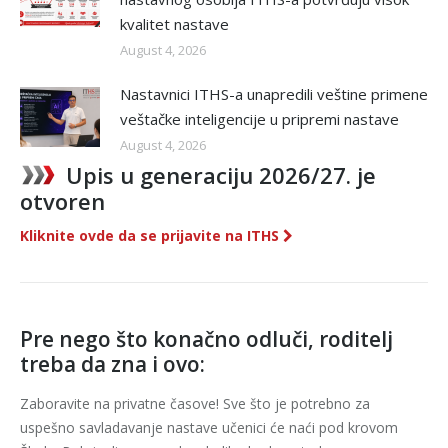
kvalitet nastave
August 4, 2026
Nastavnici ITHS-a unapredili veštine primene
veštačke inteligencije u pripremi nastave
August 4, 2026
Upis u generaciju 2026/27. je
otvoren
Kliknite ovde da se prijavite na ITHS
Pre nego što konačno odluči, roditelj
treba da zna i ovo:
Zaboravite na privatne časove! Sve što je potrebno za
uspešno savladavanje nastave učenici će naći pod krovom