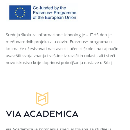
Srednja škola za informacione tehnologije – ITHS deo je
međunarodnih projekata u okviru Erasmus+ programa u
kojima će učestvovati nastavnici i učenici škole i na taj način
usavršiti svoja znanja i veštine iz različitih oblasti, ali i steći
novo iskustvo koje doprinosi poboljšanju nastave u Srbiji.
Via Academica je kompanija specijalizovana za studije u