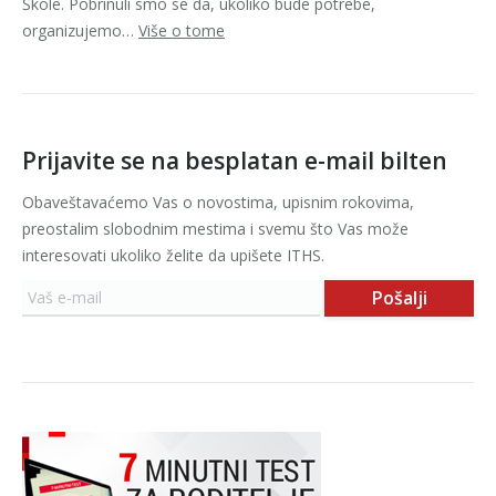
Škole. Pobrinuli smo se da, ukoliko bude potrebe,
organizujemo…
Više o tome
Prijavite se na besplatan e-mail bilten
Obaveštavaćemo Vas o novostima, upisnim rokovima,
preostalim slobodnim mestima i svemu što Vas može
interesovati ukoliko želite da upišete ITHS.