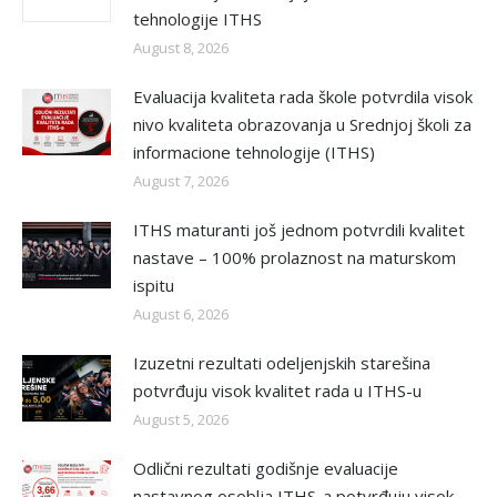
tehnologije ITHS
August 8, 2026
Evaluacija kvaliteta rada škole potvrdila visok
nivo kvaliteta obrazovanja u Srednjoj školi za
informacione tehnologije (ITHS)
August 7, 2026
ITHS maturanti još jednom potvrdili kvalitet
nastave – 100% prolaznost na maturskom
ispitu
August 6, 2026
Izuzetni rezultati odeljenjskih starešina
potvrđuju visok kvalitet rada u ITHS-u
August 5, 2026
Odlični rezultati godišnje evaluacije
nastavnog osoblja ITHS-a potvrđuju visok