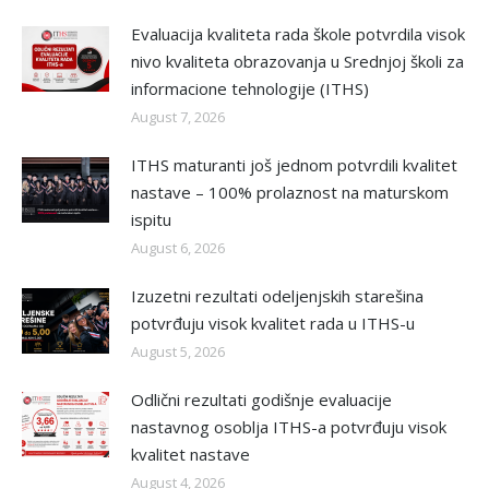
Evaluacija kvaliteta rada škole potvrdila visok
nivo kvaliteta obrazovanja u Srednjoj školi za
informacione tehnologije (ITHS)
August 7, 2026
ITHS maturanti još jednom potvrdili kvalitet
nastave – 100% prolaznost na maturskom
ispitu
August 6, 2026
Izuzetni rezultati odeljenjskih starešina
potvrđuju visok kvalitet rada u ITHS-u
August 5, 2026
Odlični rezultati godišnje evaluacije
nastavnog osoblja ITHS-a potvrđuju visok
kvalitet nastave
August 4, 2026