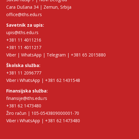
Cara Dušana 34 | Zemun, Srbija
office@iths.edu.rs
Savetnik za upis:
upis@iths.edu.rs
+381 11 4011216
+381 11 4011217
Viber | WhatsApp | Telegram | +381 65 2015880
Školska služba:
+381 11 2096777
Viber i WhatsApp | +381 62 1431548
Finansijska služba:
finansije@iths.edu.rs
+381 62 1473480
Žiro račun | 105-0543809000001-70
Viber i WhatsApp | +381 62 1473480