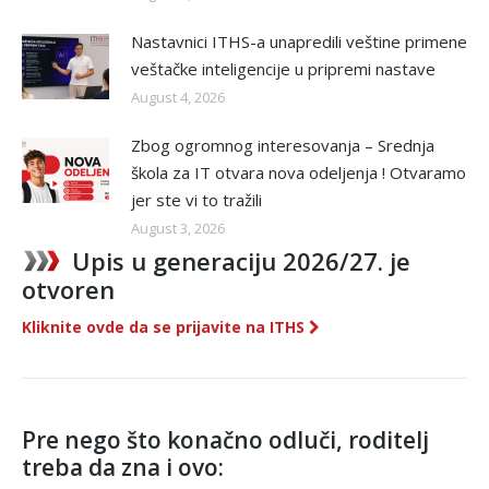
Nastavnici ITHS-a unapredili veštine primene
veštačke inteligencije u pripremi nastave
August 4, 2026
Zbog ogromnog interesovanja – Srednja
škola za IT otvara nova odeljenja ! Otvaramo
jer ste vi to tražili
August 3, 2026
Upis u generaciju 2026/27. je
otvoren
Kliknite ovde da se prijavite na ITHS
Pre nego što konačno odluči, roditelj
treba da zna i ovo: