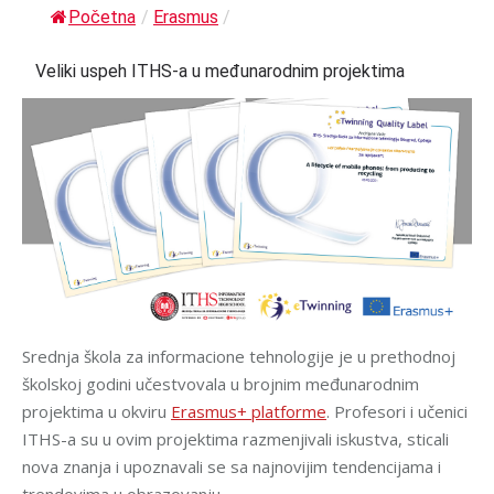
Početna
/
Erasmus
/
Veliki uspeh ITHS-a u međunarodnim projektima
Srednja škola za informacione tehnologije je u prethodnoj
školskoj godini učestvovala u brojnim međunarodnim
projektima u okviru
Erasmus+ platforme
. Profesori i učenici
ITHS-a su u ovim projektima razmenjivali iskustva, sticali
nova znanja i upoznavali se sa najnovijim tendencijama i
trendovima u obrazovanju.