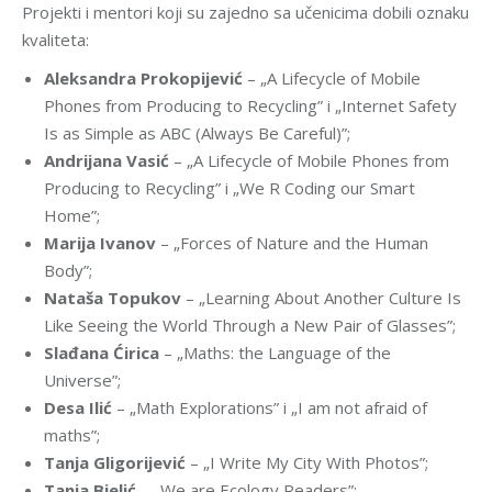
Projekti i mentori koji su zajedno sa učenicima dobili oznaku
kvaliteta:
Aleksandra Prokopijević
– „A Lifecycle of Mobile
Phones from Producing to Recycling” i „Internet Safety
Is as Simple as ABC (Always Be Careful)”;
Andrijana Vasić
– „A Lifecycle of Mobile Phones from
Producing to Recycling” i „We R Coding our Smart
Home”;
Marija Ivanov
– „Forces of Nature and the Human
Body”;
Nataša Topukov
– „Learning About Another Culture Is
Like Seeing the World Through a New Pair of Glasses”;
Slađana Ćirica
– „Maths: the Language of the
Universe”;
Desa Ilić
– „Math Explorations” i „I am not afraid of
maths”;
Tanja Gligorijević
– „I Write My City With Photos”;
Tanja Bjelić
– „We are Ecology Readers”;