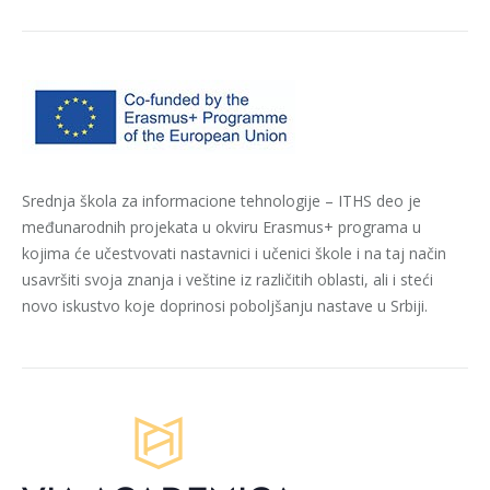
Srednja škola za informacione tehnologije – ITHS deo je
međunarodnih projekata u okviru Erasmus+ programa u
kojima će učestvovati nastavnici i učenici škole i na taj način
usavršiti svoja znanja i veštine iz različitih oblasti, ali i steći
novo iskustvo koje doprinosi poboljšanju nastave u Srbiji.