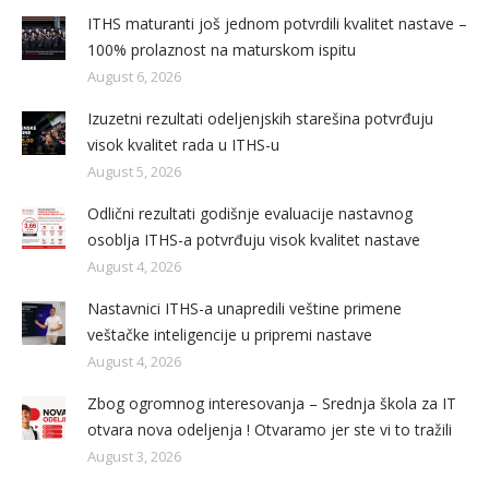
ITHS maturanti još jednom potvrdili kvalitet nastave –
100% prolaznost na maturskom ispitu
August 6, 2026
Izuzetni rezultati odeljenjskih starešina potvrđuju
visok kvalitet rada u ITHS-u
August 5, 2026
Odlični rezultati godišnje evaluacije nastavnog
osoblja ITHS-a potvrđuju visok kvalitet nastave
August 4, 2026
Nastavnici ITHS-a unapredili veštine primene
veštačke inteligencije u pripremi nastave
August 4, 2026
Zbog ogromnog interesovanja – Srednja škola za IT
otvara nova odeljenja ! Otvaramo jer ste vi to tražili
August 3, 2026