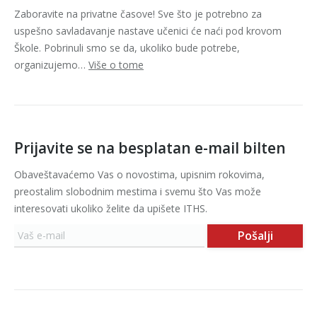
Zaboravite na privatne časove! Sve što je potrebno za
uspešno savladavanje nastave učenici će naći pod krovom
Škole. Pobrinuli smo se da, ukoliko bude potrebe,
organizujemo…
Više o tome
Prijavite se na besplatan e-mail bilten
Obaveštavaćemo Vas o novostima, upisnim rokovima,
preostalim slobodnim mestima i svemu što Vas može
interesovati ukoliko želite da upišete ITHS.