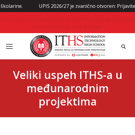
UPIS 2026/27 je zvanično otvoren: Prijavite se odmah i reze
UPIS 2026/27 je zvanično otvoren: Prijavite se odmah i rezervišit
mesto uz NAJNIŽE cene školarine.
Veliki uspeh ITHS-a u
međunarodnim
projektima