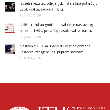
Izuzetni rezultati odeljenjskih starešina potvrđuju
visok kvalitet rada u ITHS-u
August 5, 2026
Odlični rezultati godišnje evaluacije nastavnog
osoblja ITHS-a potvrđuju visok kvalitet nastave
August 4, 2026
Nastavnici ITHS-a unapredili veštine primene
veštačke inteligencije u pripremi nastave
August 4, 2026