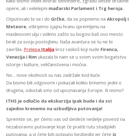
kako bismo videli dvorac Belvedere, zgradu Bečke državne
opere, ali i velelepni
mađarski Parlament i Trg heroja.
Otputovalo
bi se i do
Grčke
, da se popnemo na
Akropolj i
Meteore
, otkrijemo sjajnu hranu spremljenu na
maslinovom ulju i vidimo zašto su bogovi baš ovo mesto
birali za svoju postojbinu. Naša avantura se tu ne bi
završila.
Prelepa
Italija
kroz raskoš koji nude
Firenca,
Venecija i Rim
ukazala bi nam se u svom svom bogatstvu
istorije i kulture, veličanstvena i moćna.
No… nove okolnosti su nas zadržale kod kuće.
Da bismo bili odgovorni i pokazali koliko brinemo jedni o
drugima, odustali smo od upoznavanja Evrope. Ili nismo?
ITHS je odlučio da ekskurzija ipak bude i da svi
zajedno krenemo na uzbudljiva putovanja!
Spremite se, jer ćemo vas od sledeće nedelje povesti na
nezaboravno putovanje koje će pratiti rutu studijskih
putovanja, a vi ćete biti potpuno bezbedni jer ćete
iz