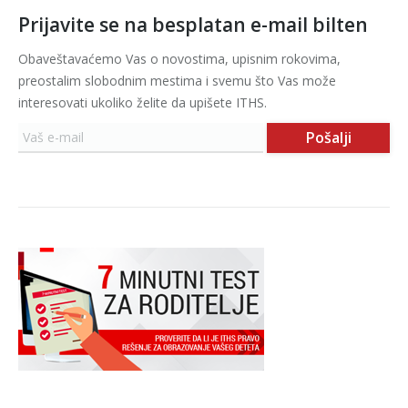
Prijavite se na besplatan e-mail bilten
Obaveštavaćemo Vas o novostima, upisnim rokovima,
preostalim slobodnim mestima i svemu što Vas može
interesovati ukoliko želite da upišete ITHS.