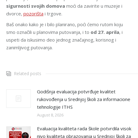
sigurnosti svojih domova
moći da zavirite u muzeje i
dvorce,
pozorišta
i trgove.
Baš onako kako je i bilo planirano, poći ćemo rutom koju
smo označili u planovima putovanja, i to
od 27. aprila
, i
uspeti da iskusimo deo jednog značajnog, korisnog i
zanimljivog putovanja.
Related posts
Godišnja evaluacija potvrđuje kvalitet
rukovođenja u Srednjoj školi za informacione
tehnologije ITHS
August 8, 2026
Evaluacija kvaliteta rada škole potvrdila visok
nivo kvaliteta obrazovanja u Srednjoj školi za