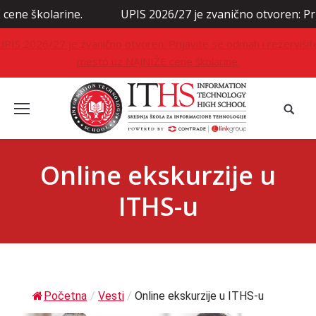
olarine.
UPIS 2026/27 je zvanično otvoren: Prijavite 
UPIS 2026/27 je zvanično otvoren: Prijavite se odmah i rezervišit
mesto uz NAJNIŽE cene školarine.
Online ekskurzije u
ITHS-u
Početna
/
Vesti
/
Online ekskurzije u ITHS-u