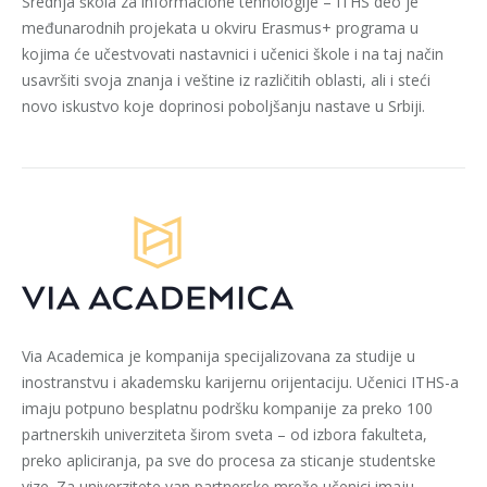
Srednja škola za informacione tehnologije – ITHS deo je
međunarodnih projekata u okviru Erasmus+ programa u
kojima će učestvovati nastavnici i učenici škole i na taj način
usavršiti svoja znanja i veštine iz različitih oblasti, ali i steći
novo iskustvo koje doprinosi poboljšanju nastave u Srbiji.
Via Academica je kompanija specijalizovana za studije u
inostranstvu i akademsku karijernu orijentaciju. Učenici ITHS-a
imaju potpuno besplatnu podršku kompanije za preko 100
partnerskih univerziteta širom sveta – od izbora fakulteta,
preko apliciranja, pa sve do procesa za sticanje studentske
vize. Za univerzitete van partnerske mreže učenici imaju