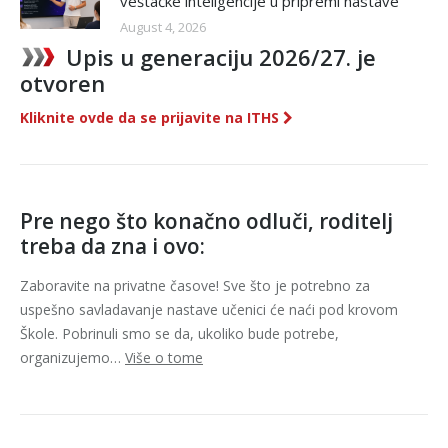
veštačke inteligencije u pripremi nastave
August 4, 2026
Upis u generaciju 2026/27. je
otvoren
Kliknite ovde da se prijavite na ITHS
Pre nego što konačno odluči, roditelj
treba da zna i ovo:
Zaboravite na privatne časove! Sve što je potrebno za
uspešno savladavanje nastave učenici će naći pod krovom
Škole. Pobrinuli smo se da, ukoliko bude potrebe,
organizujemo…
Više o tome