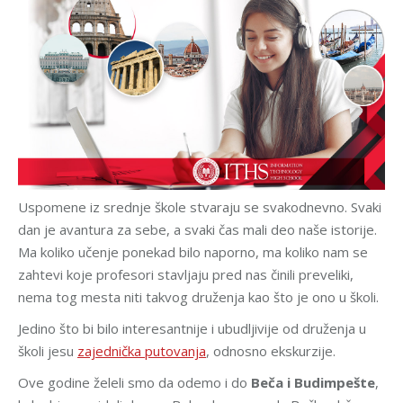
Uspomene iz srednje škole stvaraju se svakodnevno. Svaki
dan je avantura za sebe, a svaki čas mali deo naše istorije.
Ma koliko učenje ponekad bilo naporno, ma koliko nam se
zahtevi koje profesori stavljaju pred nas činili preveliki,
nema tog mesta niti takvog druženja kao što je ono u školi.
Jedino što bi bilo interesantnije i ubudljivije od druženja u
školi jesu
zajednička putovanja
, odnosno ekskurzije.
Ove godine želeli smo da odemo i do
Beča i Budimpešte
,