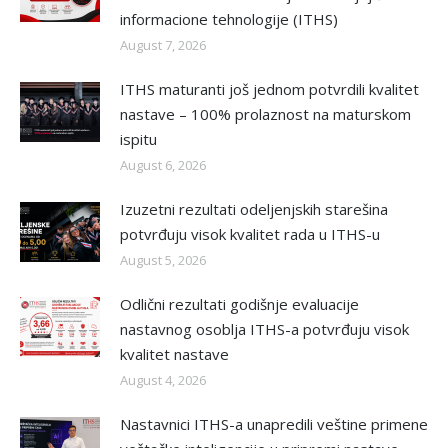
informacione tehnologije (ITHS)
August 7, 2026
ITHS maturanti još jednom potvrdili kvalitet
nastave – 100% prolaznost na maturskom
ispitu
August 6, 2026
Izuzetni rezultati odeljenjskih starešina
potvrđuju visok kvalitet rada u ITHS-u
August 5, 2026
Odlični rezultati godišnje evaluacije
nastavnog osoblja ITHS-a potvrđuju visok
kvalitet nastave
August 4, 2026
Nastavnici ITHS-a unapredili veštine primene