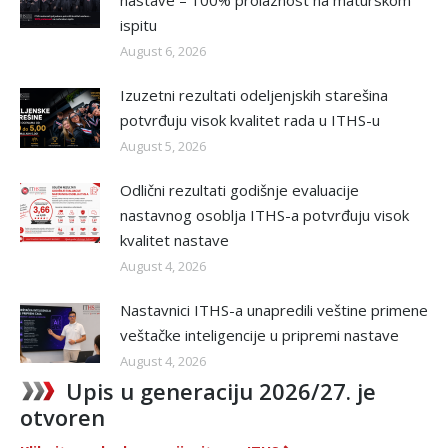
ispitu
August 6, 2026
Izuzetni rezultati odeljenjskih starešina
potvrđuju visok kvalitet rada u ITHS-u
August 5, 2026
Odlični rezultati godišnje evaluacije
nastavnog osoblja ITHS-a potvrđuju visok
kvalitet nastave
August 4, 2026
Nastavnici ITHS-a unapredili veštine primene
veštačke inteligencije u pripremi nastave
August 4, 2026
Upis u generaciju 2026/27. je
otvoren