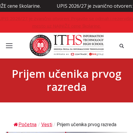
kolarine.
UPIS 2026/27 je zvanično otvoren: Prijavite
UPIS 2026/27 je zvanično otvoren: Prijavite se odmah i rezervišit
mesto uz NAJNIŽE cene školarine.
Prijem učenika prvog
razreda
Početna
/
Vesti
/
Prijem učenika prvog razreda