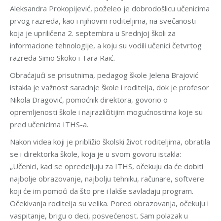
Aleksandra Prokopijević, poželeo je dobrodošlicu učenicima
prvog razreda, kao i njihovim roditeljima, na svečanosti
koja je upriličena 2. septembra u Srednjoj školi za
informacione tehnologije, a koju su vodili učenici četvrtog
razreda Simo Skoko i Tara Raić.
Obraćajući se prisutnima, pedagog škole Jelena Brajović
istakla je važnost saradnje škole i roditelja, dok je profesor
Nikola Dragović, pomoćnik direktora, govorio o
opremljenosti škole i najrazličitijim mogućnostima koje su
pred učenicima ITHS-a.
Nakon videa koji je približio školski život roditeljima, obratila
se i direktorka škole, koja je u svom govoru istakla:
„Učenici, kad se opredeljuju za ITHS, očekuju da će dobiti
najbolje obrazovanje, najbolju tehniku, računare, softvere
koji će im pomoći da što pre i lakše savladaju program.
Očekivanja roditelja su velika. Pored obrazovanja, očekuju i
vaspitanje, brigu o deci, posvećenost. Sam polazak u