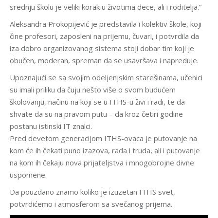
srednju školu je veliki korak u životima dece, ali i roditelja.”
Aleksandra Prokopijević je predstavila i kolektiv škole, koji
čine profesori, zaposleni na prijemu, čuvari, i potvrdila da
iza dobro organizovanog sistema stoji dobar tim koji je
obučen, moderan, spreman da se usavršava i napreduje.
Upoznajući se sa svojim odeljenjskim starešinama, učenici
su imali priliku da čuju nešto više o svom budućem
školovanju, načinu na koji se u ITHS-u živi i radi, te da
shvate da su na pravom putu – da kroz četiri godine
postanu istinski IT znalci.
Pred devetom generacijom ITHS-ovaca je putovanje na
kom će ih čekati puno izazova, rada i truda, ali i putovanje
na kom ih čekaju nova prijateljstva i mnogobrojne divne
uspomene.
Da pouzdano znamo koliko je izuzetan ITHS svet,
potvrdićemo i atmosferom sa svečanog prijema.