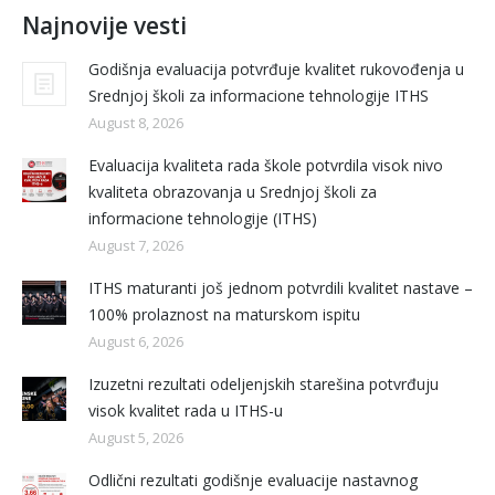
Najnovije vesti
Godišnja evaluacija potvrđuje kvalitet rukovođenja u
Srednjoj školi za informacione tehnologije ITHS
August 8, 2026
Evaluacija kvaliteta rada škole potvrdila visok nivo
kvaliteta obrazovanja u Srednjoj školi za
informacione tehnologije (ITHS)
August 7, 2026
ITHS maturanti još jednom potvrdili kvalitet nastave –
100% prolaznost na maturskom ispitu
August 6, 2026
Izuzetni rezultati odeljenjskih starešina potvrđuju
visok kvalitet rada u ITHS-u
August 5, 2026
Odlični rezultati godišnje evaluacije nastavnog