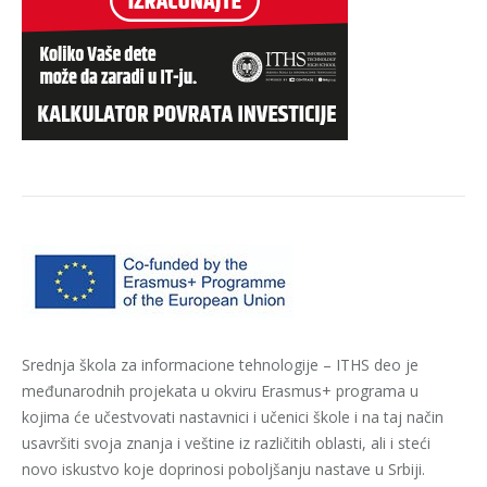
Srednja škola za informacione tehnologije – ITHS deo je
međunarodnih projekata u okviru Erasmus+ programa u
kojima će učestvovati nastavnici i učenici škole i na taj način
usavršiti svoja znanja i veštine iz različitih oblasti, ali i steći
novo iskustvo koje doprinosi poboljšanju nastave u Srbiji.