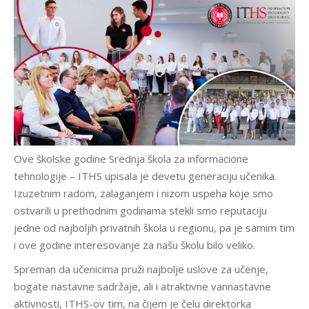
Ove školske godine Srednja škola za informacione
tehnologije – ITHS upisala je devetu generaciju učenika.
Izuzetnim radom, zalaganjem i nizom uspeha koje smo
ostvarili u prethodnim godinama stekli smo reputaciju
jedne od najboljih privatnih škola u regionu, pa je samim tim
i ove godine interesovanje za našu školu bilo veliko.
Spreman da učenicima pruži najbolje uslove za učenje,
bogate nastavne sadržaje, ali i atraktivne vannastavne
aktivnosti, ITHS-ov tim, na čijem je čelu direktorka