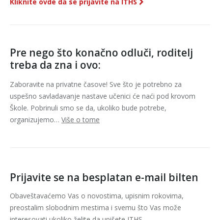
Kliknite ovde da se prijavite na ITHS
Pre nego što konačno odluči, roditelj
treba da zna i ovo:
Zaboravite na privatne časove! Sve što je potrebno za
uspešno savladavanje nastave učenici će naći pod krovom
Škole. Pobrinuli smo se da, ukoliko bude potrebe,
organizujemo…
Više o tome
Prijavite se na besplatan e-mail bilten
Obaveštavaćemo Vas o novostima, upisnim rokovima,
preostalim slobodnim mestima i svemu što Vas može
interesovati ukoliko želite da upišete ITHS.