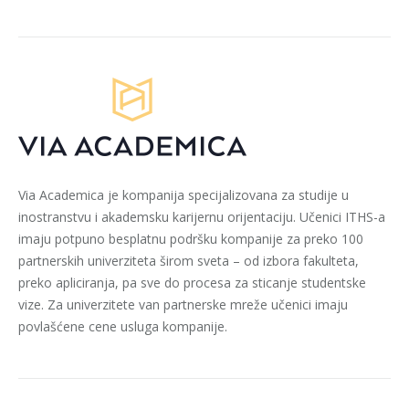
Via Academica je kompanija specijalizovana za studije u
inostranstvu i akademsku karijernu orijentaciju. Učenici ITHS-a
imaju potpuno besplatnu podršku kompanije za preko 100
partnerskih univerziteta širom sveta – od izbora fakulteta,
preko apliciranja, pa sve do procesa za sticanje studentske
vize. Za univerzitete van partnerske mreže učenici imaju
povlašćene cene usluga kompanije.