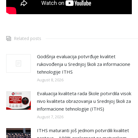
Related posts
Godišnja evaluacija potvrđuje kvalitet
rukovođenja u Srednjoj školi za informacione
tehnologije ITHS
August 8, 2026
Evaluacija kvaliteta rada škole potvrdila visok
nivo kvaliteta obrazovanja u Srednjoj školi za
informacione tehnologije (ITHS)
August 7, 2026
ITHS maturanti još jednom potvrdili kvalitet
nastave – 100% prolaznost na maturskom