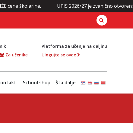
olarine.
UPIS 2026/27 je zvanično otvoren: Prijavite 
nik
Platforma za učenje na daljinu
Za učenike
Ulogujte se ovde
ontakt
School shop
Šta dalje