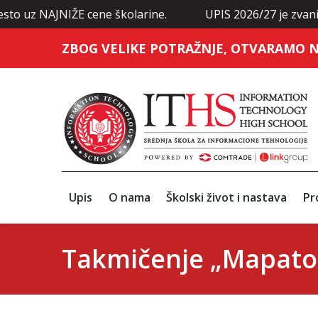
JNIŽE cene školarine.
UPIS 2026/27 je zvanično otvore
ZBOG VELIKE POTRAŽNJE, OTVARAMO N
Upis
O nama
Školski život i nastava
Pr
Takmičenje „Mapato