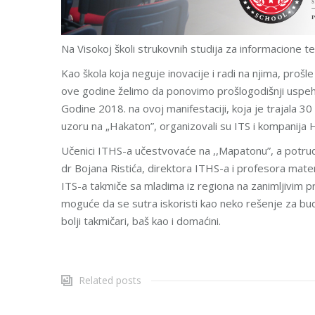
Na Visokoj školi strukovnih studija za informacione 
Kao škola koja neguje inovacije i radi na njima, prošle
ove godine želimo da ponovimo prošlogodišnji uspeh
Godine 2018. na ovoj manifestaciji, koja je trajala 30
uzoru na „Hakaton”, organizovali su ITS i kompanija
Učenici ITHS-a učestvovaće na ,,Mapatonu”, a potrudi
dr Bojana Ristića, direktora ITHS-a i profesora mate
ITS-a takmiče sa mladima iz regiona na zanimljivim 
moguće da se sutra iskoristi kao neko rešenje za b
bolji takmičari, baš kao i domaćini.
Related posts