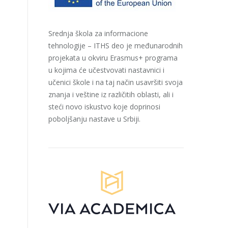
Srednja škola za informacione
tehnologije – ITHS deo je međunarodnih
projekata u okviru Erasmus+ programa
u kojima će učestvovati nastavnici i
učenici škole i na taj način usavršiti svoja
znanja i veštine iz različitih oblasti, ali i
steći novo iskustvo koje doprinosi
poboljšanju nastave u Srbiji.