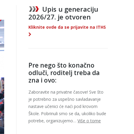
Upis u generaciju
2026/27. je otvoren
Kliknite ovde da se prijavite na ITHS
Pre nego što konačno
odluči, roditelj treba da
zna i ovo:
Zaboravite na privatne časove! Sve što
je potrebno za uspešno savladavanje
nastave učenici će naći pod krovom
Škole. Pobrinuli smo se da, ukoliko bude
potrebe, organizujemo…
Više o tome