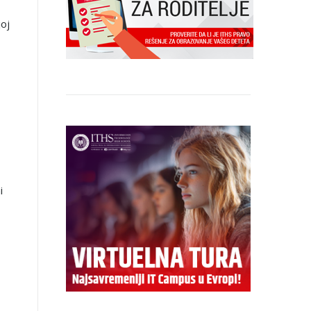
joj
i