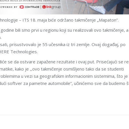
tehnologije – ITS 18. maja biće održano takmičenje „Mapaton”.
 godine bili smo prvi u regionu koji su realizovali ovo takmičenje, a
.
 sati, prisustvovalo je 55 učesnika iz tri zemlje. Ovaj događaj, po
 HERE Technologies.
će se da ostvare zapažene rezultate i ovaj put. Prisećajući se re
matike, kako je ,,ovo takmičenje osmišljeno tako da se studenti
problemima u vezi sa geografskim informacionim sistemima, što je
udući softver za pametne automobile”, učinićemo sve da budemo š