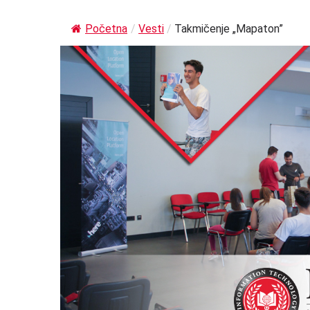
Početna
/
Vesti
/
Takmičenje „Mapaton”