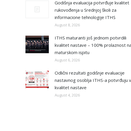
Godišnja evaluacija potvrđuje kvalitet
rukovođenja u Srednjoj školi za
informacione tehnologije ITHS
August 8, 2026
ITHS maturanti još jednom potvrdili
kvalitet nastave – 100% prolaznost n
maturskom ispitu
August 6, 2026
Odlični rezultati godišnje evaluacije
nastavnog osoblja ITHS-a potvrđuju v
kvalitet nastave
August 4, 2026