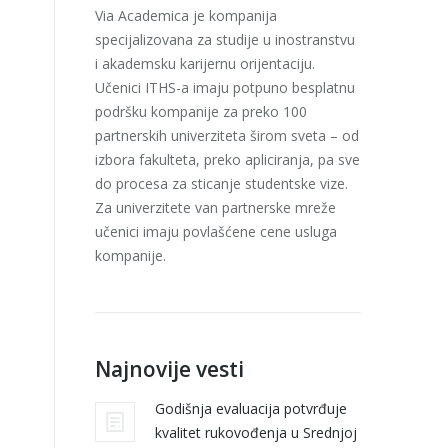
Via Academica je kompanija
specijalizovana za studije u inostranstvu
i akademsku karijernu orijentaciju.
Učenici ITHS-a imaju potpuno besplatnu
podršku kompanije za preko 100
partnerskih univerziteta širom sveta – od
izbora fakulteta, preko apliciranja, pa sve
do procesa za sticanje studentske vize.
Za univerzitete van partnerske mreže
učenici imaju povlašćene cene usluga
kompanije.
Najnovije vesti
Godišnja evaluacija potvrđuje
kvalitet rukovođenja u Srednjoj