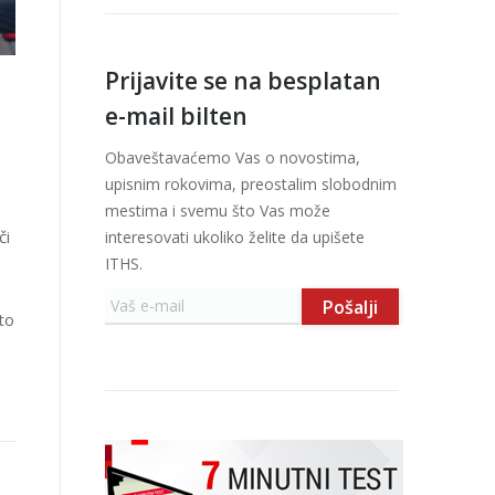
Prijavite se na besplatan
e-mail bilten
Obaveštavaćemo Vas o novostima,
upisnim rokovima, preostalim slobodnim
mestima i svemu što Vas može
či
interesovati ukoliko želite da upišete
ITHS.
to