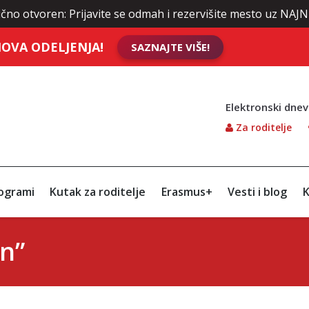
n: Prijavite se odmah i rezervišite mesto uz NAJNIŽE cene šk
OVA ODELJENJA!
SAZNAJTE VIŠE!
Elektronski dnev
Za roditelje
ogrami
Kutak za roditelje
Erasmus+
Vesti i blog
K
n”