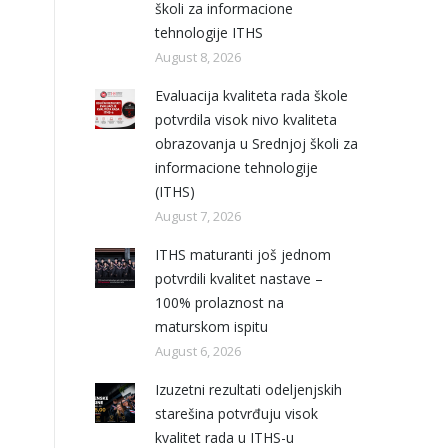
školi za informacione
tehnologije ITHS
August 8, 2026
Evaluacija kvaliteta rada škole
potvrdila visok nivo kvaliteta
obrazovanja u Srednjoj školi za
informacione tehnologije
(ITHS)
August 7, 2026
ITHS maturanti još jednom
potvrdili kvalitet nastave –
100% prolaznost na
maturskom ispitu
August 6, 2026
Izuzetni rezultati odeljenjskih
starešina potvrđuju visok
kvalitet rada u ITHS-u