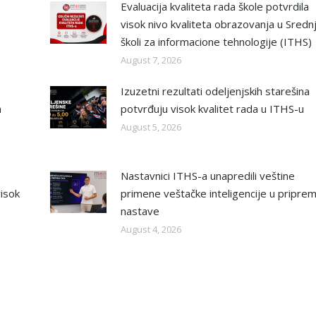
Evaluacija kvaliteta rada škole potvrdila
visok nivo kvaliteta obrazovanja u Sredn
školi za informacione tehnologije (ITHS)
August 7, 2026
Izuzetni rezultati odeljenjskih starešina
a
potvrđuju visok kvalitet rada u ITHS-u
August 5, 2026
Nastavnici ITHS-a unapredili veštine
isok
primene veštačke inteligencije u priprem
nastave
August 4, 2026