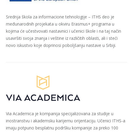
Srednja škola za informacione tehnologije – ITHS deo je
međunarodnih projekata u okviru Erasmus+ programa u
kojima će učestvovati nastavnici i učenici škole i na taj način
usavršiti svoja znanja i veštine iz različitih oblasti, ali i steći
novo iskustvo koje doprinosi poboljšanju nastave u Srbiji.
Via Academica je kompanija specijalizovana za studije u
inostranstvu i akademsku karijernu orijentaciju. Učenici ITHS-a
imaju potpuno besplatnu podršku kompanije za preko 100