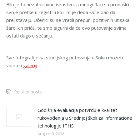
Bilo je to nezaboravno iskustvo, a mnogi đaci su pronašli i
svoje pretke u registru koji im je deda Đole dao da
prelistavaju. Učenici su se vratili prepuni pozitivnih utisaka i
šarolikih priča, te smo sigurni da će ovo putovanje svima
ostati dugo u sećanju.
Sve fotografije sa studijskog putovanja u Solun možete
videti u
galeriji
.
Related posts
Godišnja evaluacija potvrđuje kvalitet
rukovođenja u Srednjoj školi za informacione
tehnologije ITHS
August 8, 2026