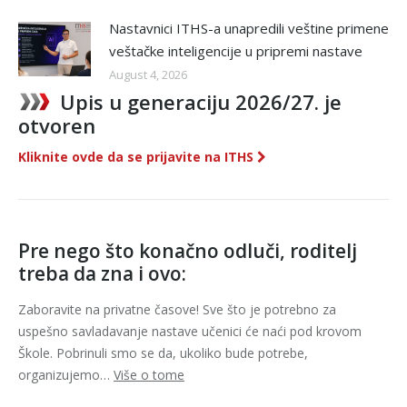
Nastavnici ITHS-a unapredili veštine primene
veštačke inteligencije u pripremi nastave
August 4, 2026
Upis u generaciju 2026/27. je
otvoren
Kliknite ovde da se prijavite na ITHS
Pre nego što konačno odluči, roditelj
treba da zna i ovo:
Zaboravite na privatne časove! Sve što je potrebno za
uspešno savladavanje nastave učenici će naći pod krovom
Škole. Pobrinuli smo se da, ukoliko bude potrebe,
organizujemo…
Više o tome