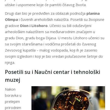
utiske i uspomene koje će pamtiti čitavog života.
Drugi dan bio je predviđen za obilazak podnožja
planina
Olimpa
i čuvenih areholoških nalazišta. Posetili su živopisne
gradove
Dion i Litohoro
. Učenici su bili oduševljeni
arheološkim nalazištem sa međunarodnim značajem u
gradu Dion, gradu boga Dijasa. U mestu Litohoro učenici su
sa svojim starešinama i vodičima prošetali do čuvenog
Zevsovog kupatila – malog vodopada, koji ih je zasenio
svojim izgledom i koji je bio vredan polučasovne šetnje do
njega.
Posetili su i Naučni centar i tehnološki
muzej
Nakon
boravka u
prelepim
prirodnim