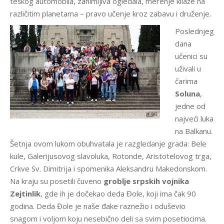
teškog automobila, zanimljiva ogledala, merenje kilaže na
različitim planetama – pravo učenje kroz zabavu i druženje.
Poslednjeg
dana
učenici su
uživali u
čarima
Soluna
,
jedne od
najveći luka
na Balkanu.
Šetnja ovom lukom obuhvatala je razgledanje grada: Bele
kule, Galerijusovog slavoluka, Rotonde, Aristotelovog trga,
Crkve Sv. Dimitrija i spomenika Aleksandru Makedonskom.
Na kraju su posetili čuveno
groblje srpskih vojnika
Zejtinlik
, gde ih je dočekao deda Đole, koji ima čak 90
godina. Deda Đole je naše đake raznežio i oduševio
snagom i voljom koju nesebično deli sa svim posetiocima.