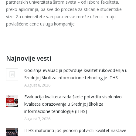
partnerskih univerziteta širom sveta – od izbora fakulteta,
preko apliciranja, pa sve do procesa za sticanje studentske
vize. Za univerzitete van partnerske mreže učenici imaju
povlašćene cene usluga kompanije.
Najnovije vesti
Godišnja evaluacija potvrđuje kvalitet rukovođenja u
Srednjoj školi za informacione tehnologije ITHS
August 8, 2026
Evaluacija kvaliteta rada škole potvrdila visok nivo
kvaliteta obrazovanja u Srednjoj školi za
informacione tehnologije (ITHS)
August 7, 2026
ITHS maturanti još jednom potvrdili kvalitet nastave –