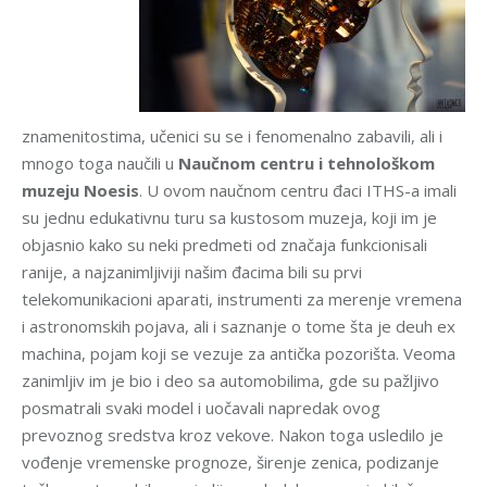
znamenitostima, učenici su se i fenomenalno zabavili, ali i
mnogo toga naučili u
Naučnom centru i tehnološkom
muzeju Noesis
. U ovom naučnom centru đaci ITHS-a imali
su jednu edukativnu turu sa kustosom muzeja, koji im je
objasnio kako su neki predmeti od značaja funkcionisali
ranije, a najzanimljiviji našim đacima bili su prvi
telekomunikacioni aparati, instrumenti za merenje vremena
i astronomskih pojava, ali i saznanje o tome šta je deuh ex
machina, pojam koji se vezuje za antička pozorišta. Veoma
zanimljiv im je bio i deo sa automobilima, gde su pažljivo
posmatrali svaki model i uočavali napredak ovog
prevoznog sredstva kroz vekove. Nakon toga usledilo je
vođenje vremenske prognoze, širenje zenica, podizanje