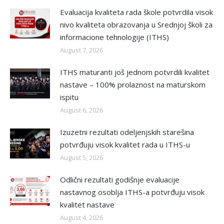
Evaluacija kvaliteta rada škole potvrdila visok
nivo kvaliteta obrazovanja u Srednjoj školi za
informacione tehnologije (ITHS)
August 7, 2026
ITHS maturanti još jednom potvrdili kvalitet
nastave – 100% prolaznost na maturskom
ispitu
August 6, 2026
Izuzetni rezultati odeljenjskih starešina
potvrđuju visok kvalitet rada u ITHS-u
August 5, 2026
Odlični rezultati godišnje evaluacije
nastavnog osoblja ITHS-a potvrđuju visok
kvalitet nastave
August 4, 2026