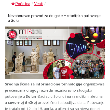
Početna
/
Vesti
/
Nezaboravan provod za drugake – studijsko putovanje
u Solun
Srednja škola za informacione tehnologije
organizovala
je učenicima drugog razreda nezaboravno studijsko
putovanje u
Solun
. Đaci su u Solunu i na raznolikim izletima
u
severnoj Grčkoj
proveli četiri uzbudljiva dana. Putovanje
je trajalo od 12. do 15. aprila, a učenici su sa njega doneli