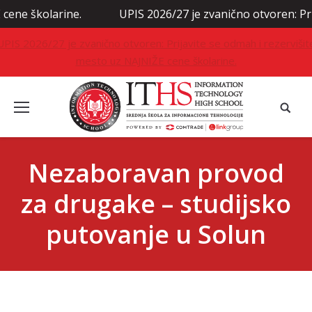
arine.
UPIS 2026/27 je zvanično otvoren: Prijavite se
UPIS 2026/27 je zvanično otvoren: Prijavite se odmah i rezervišit
mesto uz NAJNIŽE cene školarine.
Nezaboravan provod
za drugake – studijsko
putovanje u Solun