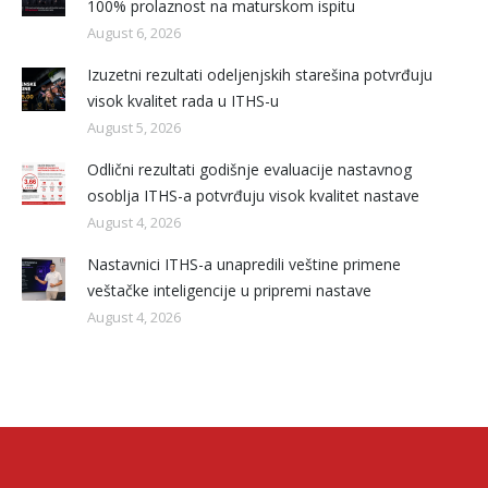
100% prolaznost na maturskom ispitu
August 6, 2026
Izuzetni rezultati odeljenjskih starešina potvrđuju
visok kvalitet rada u ITHS-u
August 5, 2026
Odlični rezultati godišnje evaluacije nastavnog
osoblja ITHS-a potvrđuju visok kvalitet nastave
August 4, 2026
Nastavnici ITHS-a unapredili veštine primene
veštačke inteligencije u pripremi nastave
August 4, 2026