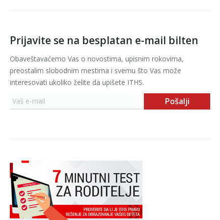
Prijavite se na besplatan e-mail bilten
Obaveštavaćemo Vas o novostima, upisnim rokovima,
preostalim slobodnim mestima i svemu što Vas može
interesovati ukoliko želite da upišete ITHS.