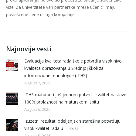
vize. Za univerzitete van partnerske mreže učenici imaju
povlašćene cene usluga kompanije.
Najnovije vesti
Evaluacija kvaliteta rada škole potvrdila visok nivo
kvaliteta obrazovanja u Srednjoj školi za
informacione tehnologije (ITHS)
August 7, 2026
ITHS maturanti još jednom potvrdili kvalitet nastave –
100% prolaznost na maturskom ispitu
August 6, 2026
Izuzetni rezultati odeljenjskih starešina potvrđuju
visok kvalitet rada u ITHS-u
August 5, 2026