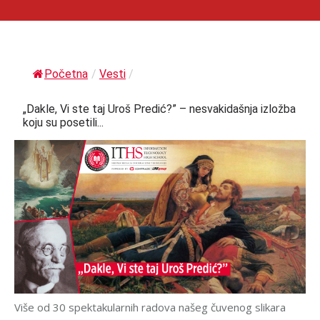
Početna
/
Vesti
/
„Dakle, Vi ste taj Uroš Predić?” – nesvakidašnja izložba
koju su posetili...
Više od 30 spektakularnih radova našeg čuvenog slikara