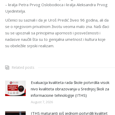
– kralja Petra Prvog Oslobodioca i kralja Aleksandra Prvog
Ujedinitelja.
Učenici su saznali i da je Uroš Predić živeo 96 godina, ali da
se o njegovom privatnom životu veoma malo zna. Naši đaci
su se upoznali sa principima upornosti i posvećenosti i
nadasve naučili šta su to genijalna umetnost i kultura koje
su obeležile srpski realizam.
Related posts
Evaluacija kvaliteta rada škole potvrdila visok
nivo kvaliteta obrazovanja u Srednjoj školi za
informacione tehnologije (ITHS)
August 7, 2026
ITHS maturanti još jednom potvrdili kvalitet