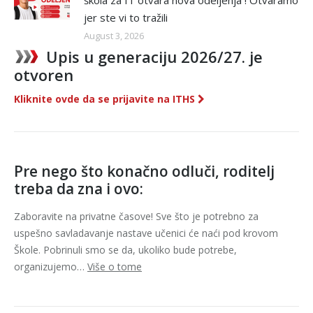
jer ste vi to tražili
August 3, 2026
Upis u generaciju 2026/27. je
otvoren
Kliknite ovde da se prijavite na ITHS
Pre nego što konačno odluči, roditelj
treba da zna i ovo:
Zaboravite na privatne časove! Sve što je potrebno za
uspešno savladavanje nastave učenici će naći pod krovom
Škole. Pobrinuli smo se da, ukoliko bude potrebe,
organizujemo…
Više o tome