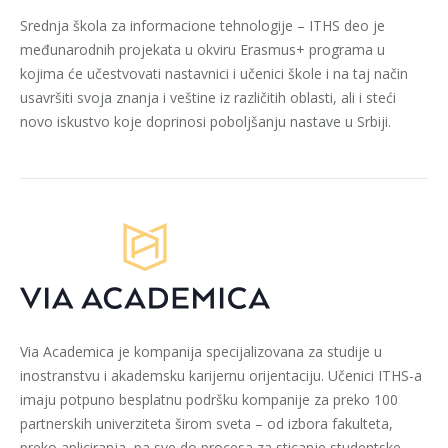
Srednja škola za informacione tehnologije – ITHS deo je
međunarodnih projekata u okviru Erasmus+ programa u
kojima će učestvovati nastavnici i učenici škole i na taj način
usavršiti svoja znanja i veštine iz različitih oblasti, ali i steći
novo iskustvo koje doprinosi poboljšanju nastave u Srbiji.
Via Academica je kompanija specijalizovana za studije u
inostranstvu i akademsku karijernu orijentaciju. Učenici ITHS-a
imaju potpuno besplatnu podršku kompanije za preko 100
partnerskih univerziteta širom sveta – od izbora fakulteta,
preko apliciranja, pa sve do procesa za sticanje studentske