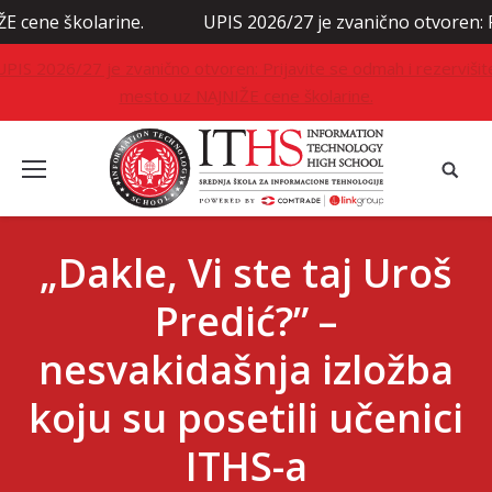
kolarine.
UPIS 2026/27 je zvanično otvoren: Prijavite
UPIS 2026/27 je zvanično otvoren: Prijavite se odmah i rezervišit
mesto uz NAJNIŽE cene školarine.
„Dakle, Vi ste taj Uroš
Predić?” –
nesvakidašnja izložba
koju su posetili učenici
ITHS-a