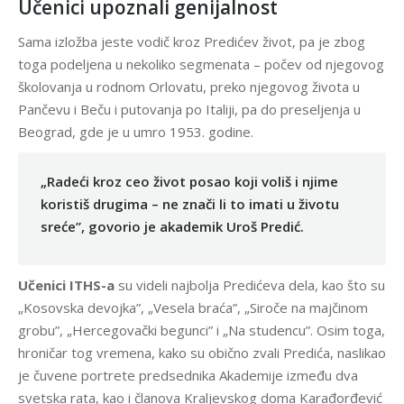
Učenici upoznali genijalnost
Sama izložba jeste vodič kroz Predićev život, pa je zbog
toga podeljena u nekoliko segmenata – počev od njegovog
školovanja u rodnom Orlovatu, preko njegovog života u
Pančevu i Beču i putovanja po Italiji, pa do preseljenja u
Beograd, gde je u umro 1953. godine.
„Radeći kroz ceo život posao koji voliš i njime
koristiš drugima – ne znači li to imati u životu
sreće”, govorio je akademik Uroš Predić.
Učenici ITHS-a
su videli najbolja Predićeva dela, kao što su
„Kosovska devojka”, „Vesela braća”, „Siroče na majčinom
grobu”, „Hercegovački begunci” i „Na studencu”. Osim toga,
hroničar tog vremena, kako su obično zvali Predića, naslikao
je čuvene portrete predsednika Akademije između dva
svetska rata, kao i članova Kraljevskog doma Karađorđević