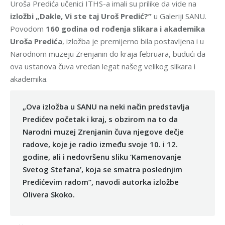
Uroša Predića učenici ITHS-a imali su prilike da vide na
izložbi „Dakle, Vi ste taj Uroš Predić?”
u Galeriji SANU.
Povodom
160 godina od rođenja slikara i akademika
Uroša Predića
, izložba je premijerno bila postavljena i u
Narodnom muzeju Zrenjanin do kraja februara, budući da
ova ustanova čuva vredan legat našeg velikog slikara i
akademika.
„Ova izložba u SANU na neki način predstavlja
Predićev početak i kraj, s obzirom na to da
Narodni muzej Zrenjanin čuva njegove dečje
radove, koje je radio između svoje 10. i 12.
godine, ali i nedovršenu sliku ‘Kamenovanje
Svetog Stefana’, koja se smatra poslednjim
Predićevim radom”, navodi autorka izložbe
Olivera Skoko.