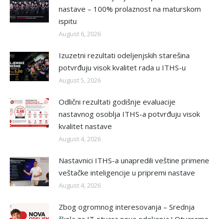
nastave – 100% prolaznost na maturskom
ispitu
August 6, 2026
Izuzetni rezultati odeljenjskih starešina
potvrđuju visok kvalitet rada u ITHS-u
August 5, 2026
Odlični rezultati godišnje evaluacije
nastavnog osoblja ITHS-a potvrđuju visok
kvalitet nastave
August 4, 2026
Nastavnici ITHS-a unapredili veštine primene
veštačke inteligencije u pripremi nastave
August 4, 2026
Zbog ogromnog interesovanja – Srednja
škola za IT otvara nova odeljenja ! Otvaramo