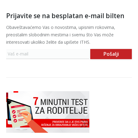
Prijavite se na besplatan e-mail bilten
Obaveštavaćemo Vas o novostima, upisnim rokovima,
preostalim slobodnim mestima i svemu što Vas može
interesovati ukoliko želite da upišete ITHS.