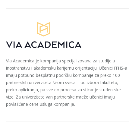
Via Academica je kompanija specijalizovana za studije u
inostranstvu i akademsku karijernu orijentaciju. Učenici ITHS-a
imaju potpuno besplatnu podršku kompanije za preko 100
partnerskih univerziteta širom sveta – od izbora fakulteta,
preko apliciranja, pa sve do procesa za sticanje studentske
vize. Za univerzitete van partnerske mreže učenici imaju
povlašćene cene usluga kompanije.