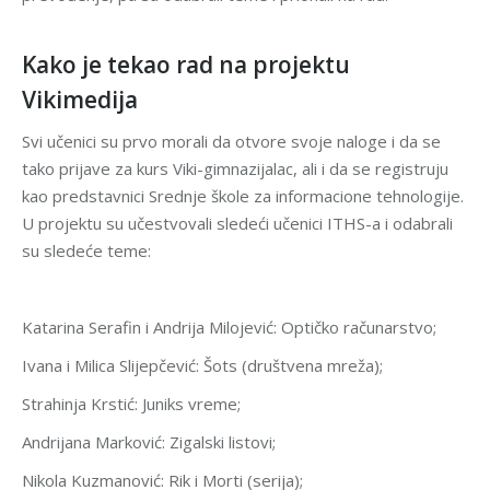
Kako je tekao rad na projektu
Vikimedija
Svi učenici su prvo morali da otvore svoje naloge i da se
tako prijave za kurs Viki-gimnazijalac, ali i da se registruju
kao predstavnici Srednje škole za informacione tehnologije.
U projektu su učestvovali sledeći učenici ITHS-a i odabrali
su sledeće teme:
Katarina Serafin i Andrija Milojević: Optičko računarstvo;
Ivana i Milica Slijepčević: Šots (društvena mreža);
Strahinja Krstić: Juniks vreme;
Andrijana Marković: Zigalski listovi;
Nikola Kuzmanović: Rik i Morti (serija);