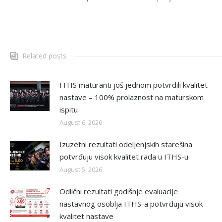
Related posts
ITHS maturanti još jednom potvrdili kvalitet
nastave – 100% prolaznost na maturskom
ispitu
August 6, 2026
Izuzetni rezultati odeljenjskih starešina
potvrđuju visok kvalitet rada u ITHS-u
August 5, 2026
Odlični rezultati godišnje evaluacije
nastavnog osoblja ITHS-a potvrđuju visok
kvalitet nastave