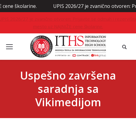
olarine.
UPIS 2026/27 je zvanično otvoren: Prijavite s
UPIS 2026/27 je zvanično otvoren: Prijavite se odmah i rezervišit
mesto uz NAJNIŽE cene školarine.
Uspešno završena
saradnja sa
Vikimedijom