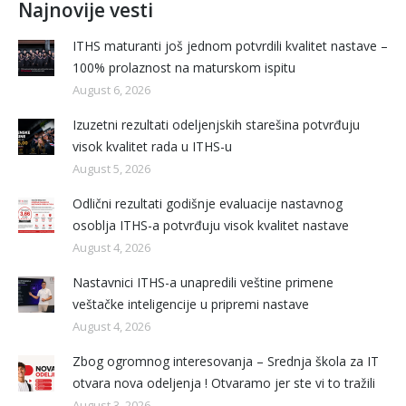
Najnovije vesti
ITHS maturanti još jednom potvrdili kvalitet nastave –
100% prolaznost na maturskom ispitu
August 6, 2026
Izuzetni rezultati odeljenjskih starešina potvrđuju
visok kvalitet rada u ITHS-u
August 5, 2026
Odlični rezultati godišnje evaluacije nastavnog
osoblja ITHS-a potvrđuju visok kvalitet nastave
August 4, 2026
Nastavnici ITHS-a unapredili veštine primene
veštačke inteligencije u pripremi nastave
August 4, 2026
Zbog ogromnog interesovanja – Srednja škola za IT
otvara nova odeljenja ! Otvaramo jer ste vi to tražili
August 3, 2026