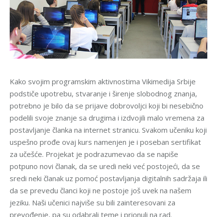
Kako svojim programskim aktivnostima Vikimedija Srbije
podstiče upotrebu, stvaranje i širenje slobodnog znanja,
potrebno je bilo da se prijave dobrovoljci koji bi nesebično
podelili svoje znanje sa drugima i izdvojili malo vremena za
postavljanje članka na internet stranicu. Svakom učeniku koji
uspešno prođe ovaj kurs namenjen je i poseban sertifikat
za učešće. Projekat je podrazumevao da se napiše
potpuno novi članak, da se uredi neki već postojeći, da se
sredi neki članak uz pomoć postavljanja digitalnih sadržaja ili
da se prevedu članci koji ne postoje još uvek na našem
jeziku. Naši učenici najviše su bili zainteresovani za
prevođenje, pa su odabrali teme i prionuli na rad.