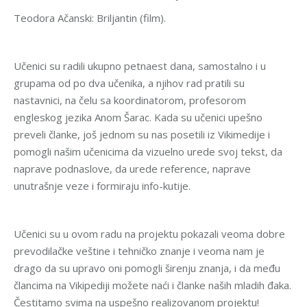
Teodora Ačanski: Briljantin (film).
Učenici su radili ukupno petnaest dana, samostalno i u
grupama od po dva učenika, a njihov rad pratili su
nastavnici, na čelu sa koordinatorom, profesorom
engleskog jezika Anom Šarac. Kada su učenici upešno
preveli članke, još jednom su nas posetili iz Vikimedije i
pomogli našim učenicima da vizuelno urede svoj tekst, da
naprave podnaslove, da urede reference, naprave
unutrašnje veze i formiraju info-kutije.
Učenici su u ovom radu na projektu pokazali veoma dobre
prevodilačke veštine i tehničko znanje i veoma nam je
drago da su upravo oni pomogli širenju znanja, i da među
člancima na Vikipediji možete naći i članke naših mladih đaka.
Čestitamo svima na uspešno realizovanom projektu!