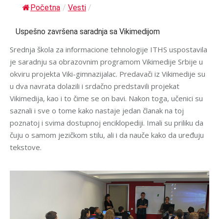
Početna
/
Vesti
/
Uspešno završena saradnja sa Vikimedijom
Srednja škola za informacione tehnologije ITHS uspostavila
je saradnju sa obrazovnim programom Vikimedije Srbije u
okviru projekta Viki-gimnazijalac. Predavači iz Vikimedije su
u dva navrata dolazili i srdačno predstavili projekat
Vikimedija, kao i to čime se on bavi. Nakon toga, učenici su
saznali i sve o tome kako nastaje jedan članak na toj
poznatoj i svima dostupnoj enciklopediji. Imali su priliku da
čuju o samom jezičkom stilu, ali i da nauče kako da uređuju
tekstove.