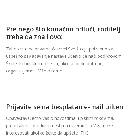
Pre nego što konačno odluči, roditelj
treba da zna i ovo:
Zaboravite na privatne časove! Sve što je potrebno za
uspešno savladavanje nastave učenici će naći pod krovom
Škole. Pobrinuli smo se da, ukoliko bude potrebe,
organizujemo…
Više o tome
Prijavite se na besplatan e-mail bilten
Obaveštavaćemo Vas o novostima, upisnim rokovima,
preostalim slobodnim mestima i svemu što Vas može
interesovati ukoliko želite da upišete ITHS.