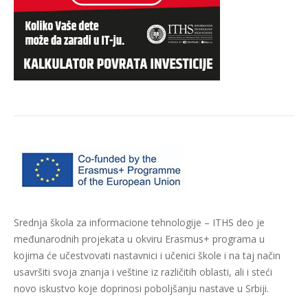
Srednja škola za informacione tehnologije – ITHS deo je
međunarodnih projekata u okviru Erasmus+ programa u
kojima će učestvovati nastavnici i učenici škole i na taj način
usavršiti svoja znanja i veštine iz različitih oblasti, ali i steći
novo iskustvo koje doprinosi poboljšanju nastave u Srbiji.