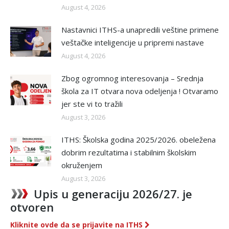
August 4, 2026
Nastavnici ITHS-a unapredili veštine primene
veštačke inteligencije u pripremi nastave
August 4, 2026
Zbog ogromnog interesovanja – Srednja
škola za IT otvara nova odeljenja ! Otvaramo
jer ste vi to tražili
August 3, 2026
ITHS: Školska godina 2025/2026. obeležena
dobrim rezultatima i stabilnim školskim
okruženjem
August 3, 2026
Upis u generaciju 2026/27. je
otvoren
Kliknite ovde da se prijavite na ITHS