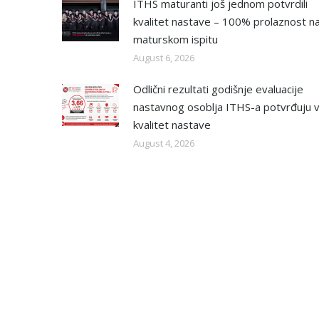
ITHS maturanti još jednom potvrdili
kvalitet nastave – 100% prolaznost n
maturskom ispitu
August 6, 2026
Odlični rezultati godišnje evaluacije
nastavnog osoblja ITHS-a potvrđuju v
kvalitet nastave
August 4, 2026