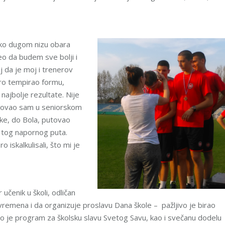
tako dugom nizu obara
eo da budem sve bolji i
j da je moj i trenerov
bro tempirao formu,
jbolje rezultate. Nije
stvovao sam u seniorskom
ske, do Bola, putovao
 tog napornog puta.
 iskalkulisali, što mi je
učenik u školi, odličan
e vremena i da organizuje proslavu Dana škole – pažljivo je birao
io je program za školsku slavu Svetog Savu, kao i svečanu dodelu