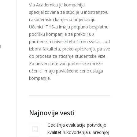
Via Academica je kompanija
specijalizovana za studije u inostranstvu
i akademsku karijernu orijentaciju.
Učenici ITHS-a imaju potpuno besplatnu
podršku kompanije za preko 100
partnerskih univerziteta širom sveta – od
i
izbora fakulteta, preko apliciranja, pa sve
do procesa za sticanje studentske vize.
Za univerzitete van partnerske mreže
učenici imaju povlašćene cene usluga
kompanije.
Najnovije vesti
Godišnja evaluacija potvrđuje
kvalitet rukovođenja u Srednjoj