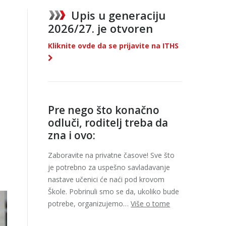
Upis u generaciju
2026/27. je otvoren
Kliknite ovde da se prijavite na ITHS
Pre nego što konačno
odluči, roditelj treba da
zna i ovo:
Zaboravite na privatne časove! Sve što
je potrebno za uspešno savladavanje
nastave učenici će naći pod krovom
Škole. Pobrinuli smo se da, ukoliko bude
potrebe, organizujemo…
Više o tome