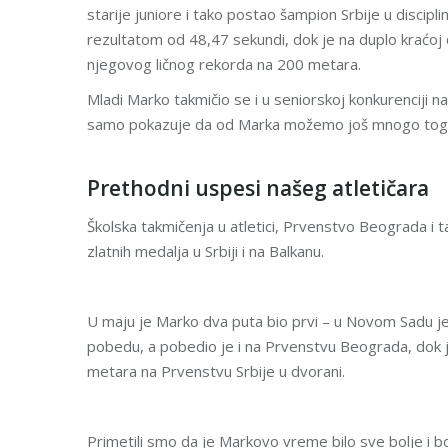
starije juniore i tako postao šampion Srbije u disciplini
rezultatom od 48,47 sekundi, dok je na duplo kraćoj 
njegovog ličnog rekorda na 200 metara.
Mladi Marko takmičio se i u seniorskoj konkurenciji
samo pokazuje da od Marka možemo još mnogo toga 
Prethodni uspesi našeg atletičara
Školska takmičenja u atletici, Prvenstvo Beograda i t
zlatnih medalja u Srbiji i na Balkanu.
U maju je Marko dva puta bio prvi – u Novom Sadu 
pobedu, a pobedio je i na Prvenstvu Beograda, dok je
metara na Prvenstvu Srbije u dvorani.
Primetili smo da je Markovo vreme bilo sve bolje i bo