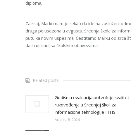
diploma.
Za kraj, Marko nam je rekao da ide na zasluženi odmo
druga polusezona u avgustu. Srednja škola za informa
putu ka novim uspesima. Čestitamo Marku od srca što
da ih uskladi sa školskim obavezama!
Related posts
Godišnja evaluacija potvrđuje kvalitet
rukovođenja u Srednjoj školi za
informacione tehnologije ITHS
August 8, 2026