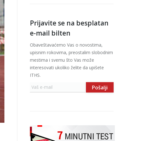
Prijavite se na besplatan
e-mail bilten
Obaveštavaćemo Vas o novostima,
upisnim rokovima, preostalim slobodnim
mestima i svemu što Vas može
interesovati ukoliko želite da upišete
ITHS.