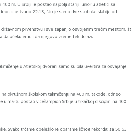
 400 m. U Srbiji je postao najbolji stariji junior u atletici sa
deonici ostvario 22,13, što je samo dve stotinke slabije od
 na državnom prvenstvu i sve zapanjio osvojenim trećim mestom, š
da očekujemo i da njegovo vreme tek dolazi.
akmičenje u Atletskoj dvorani samo su bila uvertira za osvajanje
je na okružnom školskom takmičenju na 400 m, takođe, odneo
 u martu postao vicešampion Srbije u trkačkoj disciplini na 400
lje. Svako trčanje obeležilo je obaranje ličnog rekorda; sa 50,63