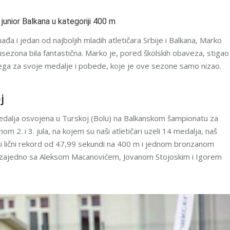
junior Balkana u kategoriji 400 m
đa i jedan od najboljih mladih atletičara Srbije i Balkana, Marko
lusezona bila fantastična. Marko je, pored školskih obaveza, stigao
e svega za svoje medalje i pobede, koje je ove sezone samo nizao.
j
a medalja osvojena u Turskoj (Bolu) na Balkanskom šampionatu za
m 2. i 3. jula, na kojem su naši atletičari uzeli 14 medalja, naš
i lični rekord od 47,99 sekundi na 400 m i jednom bronzanom
, zajedno sa Aleksom Macanovićem, Jovanom Stojoskim i Igorem