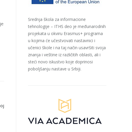
Srednja škola za informacione
je
tehnologije – ITHS deo je međunarodnih
projekata u okviru Erasmus+ programa
u kojima će učestvovati nastavnici i
učenici škole i na taj način usavršiti svoja
znanja i veštine iz različitih oblasti, ali i
steći novo iskustvo koje doprinosi
poboljšanju nastave u Srbiji.
joj