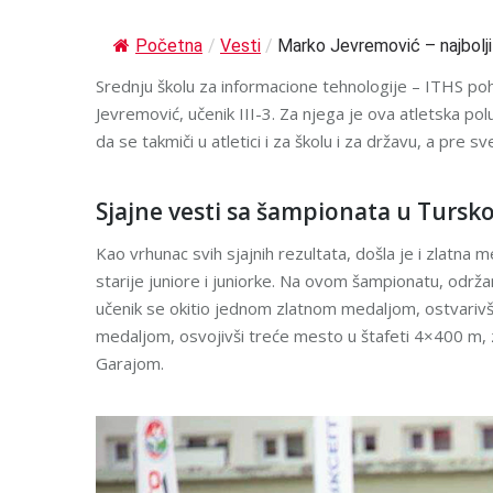
Početna
/
Vesti
/
Marko Jevremović – najbolji 
Srednju školu za informacione tehnologije – ITHS poha
Jevremović, učenik III-3. Za njega je ova atletska po
da se takmiči u atletici i za školu i za državu, a pr
Sjajne vesti sa šampionata u Tursko
Kao vrhunac svih sjajnih rezultata, došla je i zlatn
starije juniore i juniorke. Na ovom šampionatu, održano
učenik se okitio jednom zlatnom medaljom, ostvarivš
medaljom, osvojivši treće mesto u štafeti 4×400 m
Garajom.