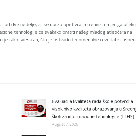
r od dve nedelje, ali se ubrzo opet vraća treninzima jer ga očeku
cione tehnologije će svakako pratiti našeg mladog atletičara na
 je tako svestran, što je ostvario fenomenalne rezultate i uspeo
Evaluacija kvaliteta rada škole potvrdila
visok nivo kvaliteta obrazovanja u Sredn
školi za informacione tehnologije (ITHS)
August 7, 2026