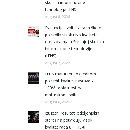
školi za informacione
tehnologije ITHS
August 8, 2026
Evaluacija kvaliteta rada škole
potvrdila visok nivo kvaliteta
obrazovanja u Srednjoj školi za
informacione tehnologije
(ITHS)
August 7, 2026
ITHS maturanti još jednom
potvrdili kvalitet nastave –
100% prolaznost na
maturskom ispitu
August 6, 2026
Izuzetni rezultati odeljenjskih
starešina potvrđuju visok
kvalitet rada u ITHS-u