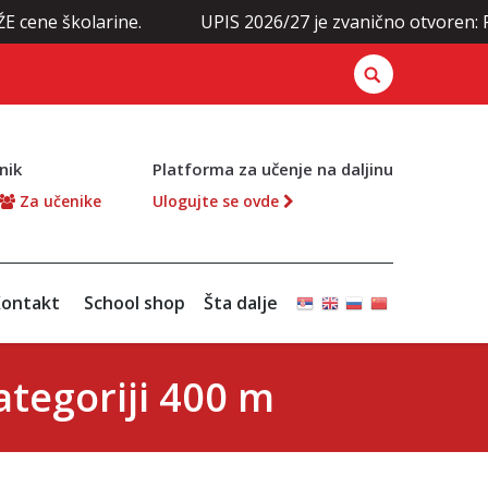
olarine.
UPIS 2026/27 je zvanično otvoren: Prijavite 
nik
Platforma za učenje na daljinu
Za učenike
Ulogujte se ovde
ontakt
School shop
Šta dalje
ategoriji 400 m