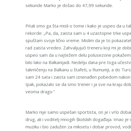
sekunde Marko je došao do 47,99 sekunde.
Pitali smo ga šta misli o tome i kako je uspeo da u 
rekorde: „Pa, da, zaista sam u 4 uzastopne trke usp
spuštam svoje lično vreme. Mislim da je to pokazatel
rad zaista vredeo. Zahvaljujući treneru koji mi je do
uspeo sam da u najtežem delu polusezone pokažem na
bilo lako na Balkanijadi. Nedelju dana pre toga uče
takmičenju na Balkanu u štafeti, u Rumuniji, a do Tur
sam 24 sata i zaista sam iznenađen pobedom nakon
Ipak, pokazalo se da smo trener i ja sve na kraju dobro
veoma drago.”
Marko nije samo uspešan sportista, on je i vrlo dobar 
drug, ali i voditelj mnogih školskih događaja. Imao j
muziku i bio zadužen za miksetu i dobar provod, vod