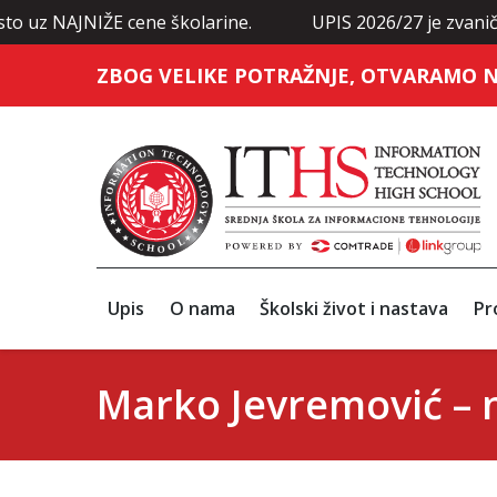
JNIŽE cene školarine.
UPIS 2026/27 je zvanično otvore
ZBOG VELIKE POTRAŽNJE, OTVARAMO N
Upis
O nama
Školski život i nastava
Pr
Marko Jevremović – n