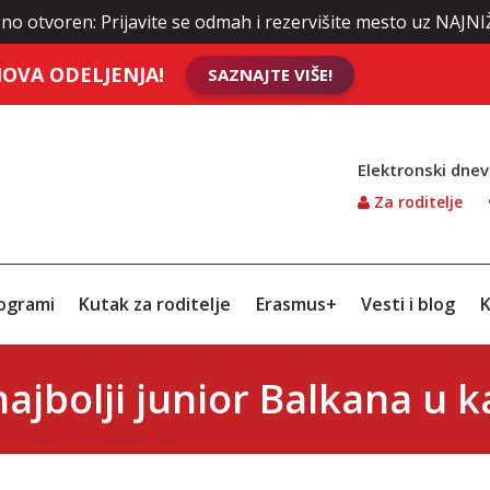
n: Prijavite se odmah i rezervišite mesto uz NAJNIŽE cene šk
OVA ODELJENJA!
SAZNAJTE VIŠE!
Elektronski dnev
Za roditelje
ogrami
Kutak za roditelje
Erasmus+
Vesti i blog
K
ajbolji junior Balkana u k