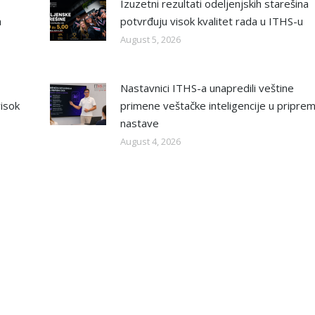
Izuzetni rezultati odeljenjskih starešina
a
potvrđuju visok kvalitet rada u ITHS-u
August 5, 2026
Nastavnici ITHS-a unapredili veštine
isok
primene veštačke inteligencije u priprem
nastave
August 4, 2026