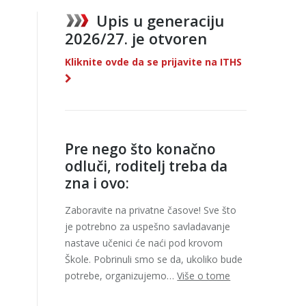
Upis u generaciju
2026/27. je otvoren
Kliknite ovde da se prijavite na ITHS
Pre nego što konačno
odluči, roditelj treba da
zna i ovo:
Zaboravite na privatne časove! Sve što
je potrebno za uspešno savladavanje
nastave učenici će naći pod krovom
Škole. Pobrinuli smo se da, ukoliko bude
potrebe, organizujemo…
Više o tome