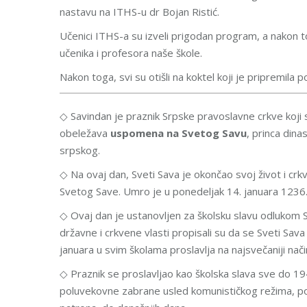
nastavu na ITHS-u dr Bojan Ristić.
Učenici ITHS-a su izveli prigodan program, a nakon to
učenika i profesora naše škole.
Nakon toga, svi su otišli na koktel koji je pripremila 
◇ Savindan je praznik Srpske pravoslavne crkve koji s
obeležava
uspomena na Svetog Savu
, princa din
srpskog.
◇ Na ovaj dan, Sveti Sava je okončao svoj život i cr
Svetog Save. Umro je u ponedeljak 14. januara 1236.
◇ Ovaj dan je ustanovljen za školsku slavu odlukom 
državne i crkvene vlasti propisali su da se Sveti Sav
januara u svim školama proslavlja na najsvečaniji nači
◇ Praznik se proslavljao kao školska slava sve do 19
poluvekovne zabrane usled komunističkog režima, po