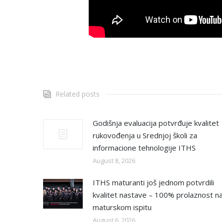
Related posts
Godišnja evaluacija potvrđuje kvalitet
rukovođenja u Srednjoj školi za
informacione tehnologije ITHS
August 8, 2026
ITHS maturanti još jednom potvrdili
kvalitet nastave – 100% prolaznost n
maturskom ispitu
August 6, 2026