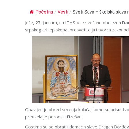
Početna
/
Vesti
/
Sveti Sava – školska slava 
Juče, 27. januara, na ITHS-u je svečano obeležen
Da
srpskog arhiepiskopa, prosvetitelja i tvorca zakonod
Obavljen je obred sečenja kolača, kome su prisustvov
preuzela je porodica Fizešan.
Gostima su se obratili domaćin slave Dragan Đorđević