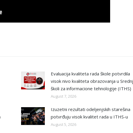
Evaluacija kvaliteta rada škole potvrdila
visok nivo kvaliteta obrazovanja u Sredn
školi za informacione tehnologije (ITHS)
August 7, 2026
Izuzetni rezultati odeljenjskih starešina
a
potvrđuju visok kvalitet rada u ITHS-u
August 5, 2026