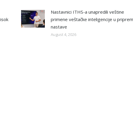
Nastavnici ITHS-a unapredili veštine
isok
primene veštačke inteligencije u priprem
nastave
August 4, 2026