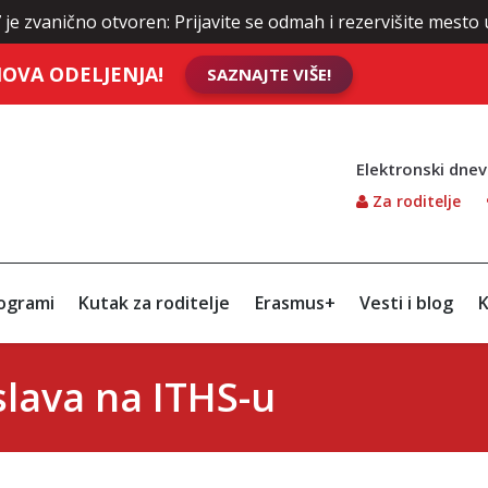
no otvoren: Prijavite se odmah i rezervišite mesto uz NAJNI
OVA ODELJENJA!
SAZNAJTE VIŠE!
Elektronski dnev
Za roditelje
ogrami
Kutak za roditelje
Erasmus+
Vesti i blog
K
slava na ITHS-u