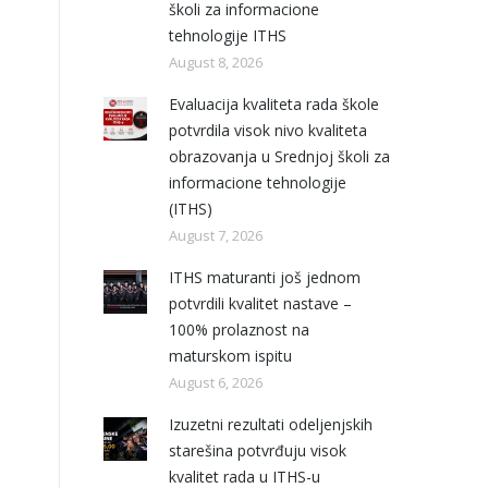
školi za informacione
tehnologije ITHS
August 8, 2026
Evaluacija kvaliteta rada škole
potvrdila visok nivo kvaliteta
obrazovanja u Srednjoj školi za
informacione tehnologije
(ITHS)
August 7, 2026
ITHS maturanti još jednom
potvrdili kvalitet nastave –
100% prolaznost na
maturskom ispitu
August 6, 2026
Izuzetni rezultati odeljenjskih
starešina potvrđuju visok
kvalitet rada u ITHS-u