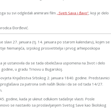
ga su svi odgledali animirani film
,,Sveti Sava i đavo”
, koji je delo
porodica Đorđević.
e slavi 27. januara (tj. 14. januara po starom kalendaru), kojim se
astije Nemanjića, srpskog prosvetitelja i prvog arhieposkopa
kva je ustanovila da se tada obeležava uspomena na život i delo
 godine, u gradu Trnovu u Bugarskoj.
Sovjeta Knjažestva Srbskog 2. januara 1840. godine. Predstavnici
a proglašava za patrona svih naših škola i da se od tada 14/27.
n.
45. godine, kada je ukinut odlukom tadašnje vlasti. Posle
novo se nastavilo sa proslavljanjem Svetog Save kao školskog