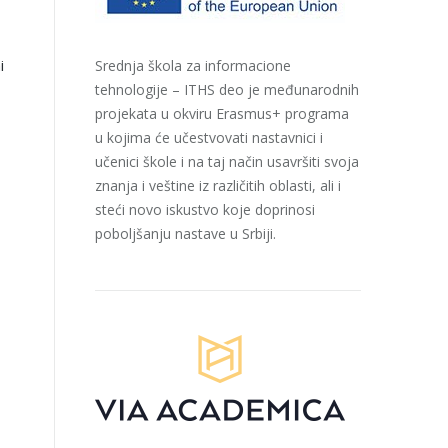
i
Srednja škola za informacione
tehnologije – ITHS deo je međunarodnih
projekata u okviru Erasmus+ programa
u kojima će učestvovati nastavnici i
učenici škole i na taj način usavršiti svoja
znanja i veštine iz različitih oblasti, ali i
steći novo iskustvo koje doprinosi
poboljšanju nastave u Srbiji.