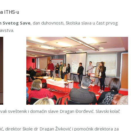
na ITHS-u
n Svetog Save
, dan duhovnosti, školska slava u čast prvog
avstva.
ali sveštenik i domaćin slave Dragan Đorđević. Slavski kolač
, direktor škole dr Dragan Živković i pomoćnik direktora za