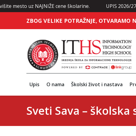
esto uz NAJNIŽE cene školarine.
UPIS 2026/27 je zvanič
ZBOG VELIKE POTRAŽNJE, OTVARAMO N
Upis
O nama
Školski život i nastava
Pr
Sveti Sava – školska 