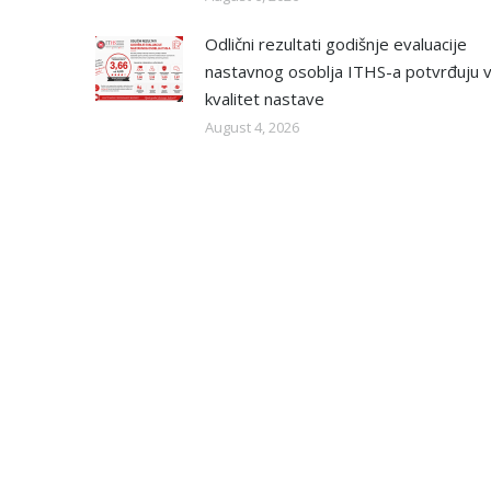
Odlični rezultati godišnje evaluacije
nastavnog osoblja ITHS-a potvrđuju v
kvalitet nastave
August 4, 2026