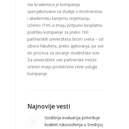
Via Academica je kompanija
specijalizovana za studije u inostranstvu
i akademsku karijernu orijentaciju.
Učenici ITHS-a imaju potpuno besplatnu
podršku kompanije za preko 100
partnerskih univerziteta širom sveta – od
izbora fakulteta, preko apliciranja, pa sve
do procesa za sticanje studentske vize.
Za univerzitete van partnerske mreže
učenici imaju povlašćene cene usluga
kompanije.
Najnovije vesti
Godišnja evaluacija potvrđuje
kvalitet rukovođenja u Srednjoj