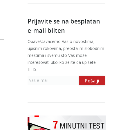
Prijavite se na besplatan
e-mail bilten
Obaveštavaćemo Vas o novostima,
upisnim rokovima, preostalim slobodnim
mestima i svemu što Vas može
interesovati ukoliko želite da upišete
ITHS.