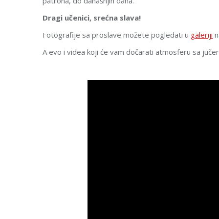
patrona, do današnjih dana.
Dragi učenici, srećna slava!
Fotografije sa proslave možete pogledati u
galeriji
n
A evo i videa koji će vam dočarati atmosferu sa juče