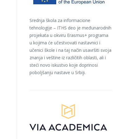
Srednja škola za informacione
tehnologije – ITHS deo je međunarodnih
projekata u okviru Erasmus+ programa
u kojima će učestvovati nastavnici i
učenici škole i na taj način usavršiti svoja
znanja i veštine iz različitih oblasti, ali i
steći novo iskustvo koje doprinosi
poboljšanju nastave u Srbiji.