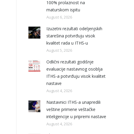
100% prolaznost na
maturskom ispitu
August 6, 2026
Izuzetni rezultati odeljenjskih
starešina potvrđuju visok
kvalitet rada u ITHS-u
August 5, 2026
Odlični rezultati godišnje
evaluacije nastavnog osoblja
ITHS-a potvrđuju visok kvalitet
nastave
August 4, 2026
Nastavnici ITHS-a unapredili
veštine primene veštačke
inteligencije u pripremi nastave
August 4, 2026