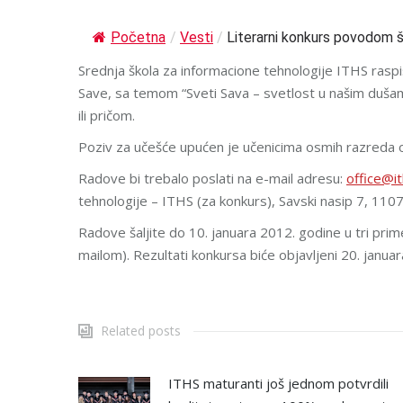
Početna
/
Vesti
/
Literarni konkurs povodom 
Srednja škola za informacione tehnologije ITHS rasp
Save, sa temom “Sveti Sava – svetlost u našim duš
ili pričom.
Poziv za učešće upućen je učenicima osmih razreda o
Radove bi trebalo poslati na e-mail adresu:
office@it
tehnologije – ITHS (za konkurs), Savski nasip 7, 110
Radove šaljite do 10. januara 2012. godine u tri primer
mailom). Rezultati konkursa biće objavljeni 20. janua
Related posts
ITHS maturanti još jednom potvrdili