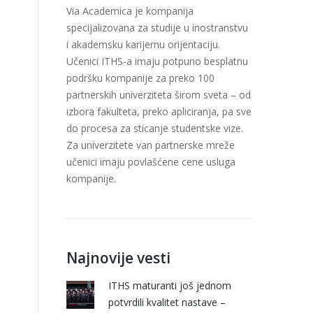
Via Academica je kompanija
specijalizovana za studije u inostranstvu
i akademsku karijernu orijentaciju.
Učenici ITHS-a imaju potpuno besplatnu
podršku kompanije za preko 100
partnerskih univerziteta širom sveta – od
izbora fakulteta, preko apliciranja, pa sve
do procesa za sticanje studentske vize.
Za univerzitete van partnerske mreže
učenici imaju povlašćene cene usluga
kompanije.
Najnovije vesti
ITHS maturanti još jednom
potvrdili kvalitet nastave –