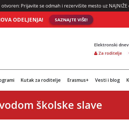
: Prijavite se odmah i rezervišite mesto uz NAJNIŽE cene šk
OVA ODELJENJA!
SAZNAJTE VIŠE!
Elektronski dnev
Za roditelje
ogrami
Kutak za roditelje
Erasmus+
Vesti i blog
K
ovodom školske slave