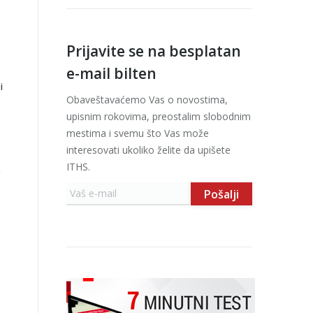
Prijavite se na besplatan
e-mail bilten
i
Obaveštavaćemo Vas o novostima,
upisnim rokovima, preostalim slobodnim
mestima i svemu što Vas može
interesovati ukoliko želite da upišete
ITHS.
m