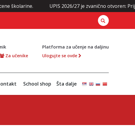
olarine.
UPIS 2026/27 je zvanično otvoren: Prijavite s
nik
Platforma za učenje na daljinu
Za učenike
Ulogujte se ovde
ontakt
School shop
Šta dalje