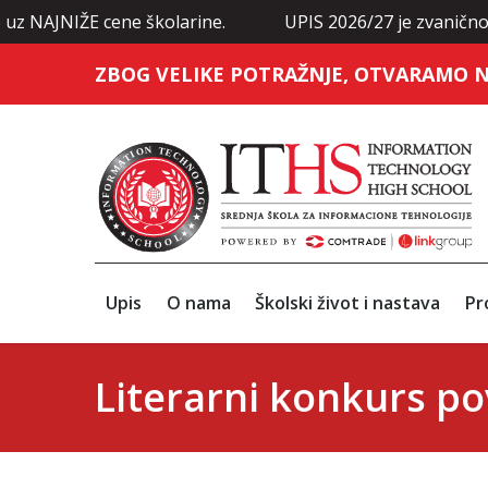
JNIŽE cene školarine.
UPIS 2026/27 je zvanično otvoren
ZBOG VELIKE POTRAŽNJE, OTVARAMO N
Upis
O nama
Školski život i nastava
Pr
Literarni konkurs p