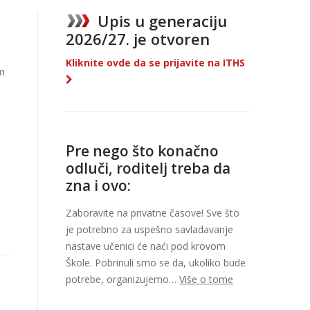
Upis u generaciju
2026/27. je otvoren
Kliknite ovde da se prijavite na ITHS
m
Pre nego što konačno
odluči, roditelj treba da
zna i ovo:
Zaboravite na privatne časove! Sve što
je potrebno za uspešno savladavanje
nastave učenici će naći pod krovom
Škole. Pobrinuli smo se da, ukoliko bude
potrebe, organizujemo…
Više o tome