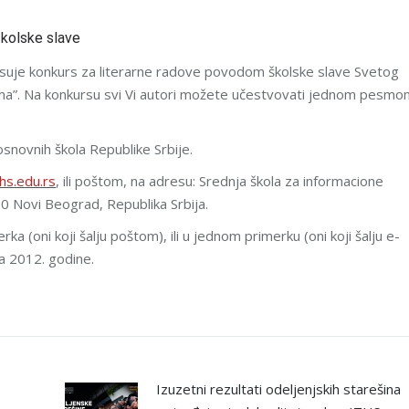
školske slave
isuje konkurs za literarne radove povodom školske slave Svetog
ama”. Na konkursu svi Vi autori možete učestvovati jednom pesmo
snovnih škola Republike Srbije.
hs.edu.rs
, ili poštom, na adresu: Srednja škola za informacione
70 Novi Beograd, Republika Srbija.
ka (oni koji šalju poštom), ili u jednom primerku (oni koji šalju e-
ra 2012. godine.
Izuzetni rezultati odeljenjskih starešina