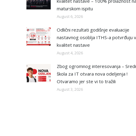
kvalitet nastave – 100% prolaznost n
maturskom ispitu
August 6, 2026
Odlični rezultati godišnje evaluacije
nastavnog osoblja ITHS-a potvrđuju v
kvalitet nastave
August 4, 2026
Zbog ogromnog interesovanja – Sred
škola za IT otvara nova odeljenja !
Otvaramo jer ste vi to tražili
August 3, 2026