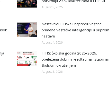
a
potvrđuju visok kvalitet rada u ITHS-u
August 5, 2026
Nastavnici ITHS-a unapredili veštine
isok
primene veštačke inteligencije u priprem
nastave
August 4, 2026
nja
ITHS: Školska godina 2025/2026.
obeležena dobrim rezultatima i stabilni
školskim okruženjem
August 3, 2026