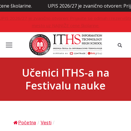
olarine.
UPIS 2026/27 je zvanično otvoren: Prijavite 
UPIS 2026/27 je zvanično otvoren: Prijavite se odmah i rezervišit
mesto uz NAJNIŽE cene školarine.
Učenici ITHS-a na
Festivalu nauke
Početna
/
Vesti
/