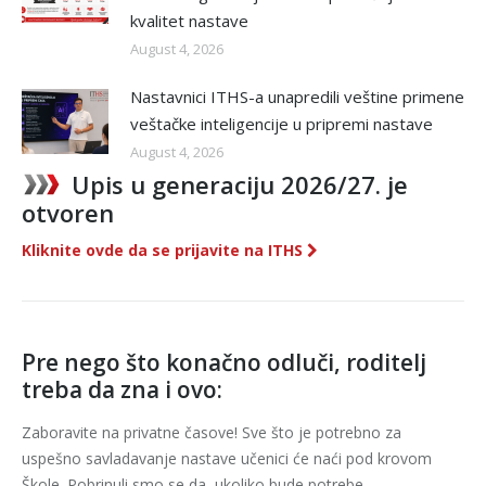
kvalitet nastave
August 4, 2026
Nastavnici ITHS-a unapredili veštine primene
veštačke inteligencije u pripremi nastave
August 4, 2026
Upis u generaciju 2026/27. je
otvoren
Kliknite ovde da se prijavite na ITHS
Pre nego što konačno odluči, roditelj
treba da zna i ovo:
Zaboravite na privatne časove! Sve što je potrebno za
uspešno savladavanje nastave učenici će naći pod krovom
Škole. Pobrinuli smo se da, ukoliko bude potrebe,