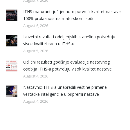
August 7, 2026
ITHS maturanti još jednom potvrdili kvalitet nastave –
100% prolaznost na maturskom ispitu
August 6, 2026
Izuzetni rezultati odeljenjskih starešina potvrđuju
visok kvalitet rada u ITHS-u
August 5, 2026
Odlični rezultati godišnje evaluacije nastavnog
osoblja ITHS-a potvrđuju visok kvalitet nastave
August 4, 2026
Nastavnici ITHS-a unapredili veštine primene
veštačke inteligencije u pripremi nastave
August 4, 2026