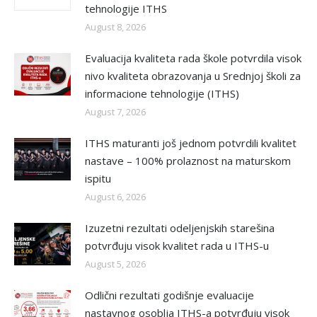
tehnologije ITHS
August 8, 2026
Evaluacija kvaliteta rada škole potvrdila visok
nivo kvaliteta obrazovanja u Srednjoj školi za
informacione tehnologije (ITHS)
August 7, 2026
ITHS maturanti još jednom potvrdili kvalitet
nastave – 100% prolaznost na maturskom
ispitu
August 6, 2026
Izuzetni rezultati odeljenjskih starešina
potvrđuju visok kvalitet rada u ITHS-u
August 5, 2026
Odlični rezultati godišnje evaluacije
nastavnog osoblja ITHS-a potvrđuju visok