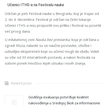
Učenici ITHS-a na Festivalu nauke
Održan je peti Festival nauke u Beogradu, koji je trajao od
2. do 4. decembra. Festival je održan na četiri lokacije.
Učenici ITHS-a nisu propustili ovu priliku i festival su posetili
već prvog dana.
U edukativnoj zoni
Nauka bez prestanka
, koja je održana u
zgradi
Kluza
, nalazile su se naučne postavke, izložbe i
uzbudljivi eksperimeti koje su učenici mogli da obiđu. Videli
su više od 30 interaktivnih postavki, a nakon festivala sa
sobom poneli mnoštvo lepih utisaka i novih znanja.
Related posts
Godišnja evaluacija potvrđuje kvalitet
rukovođenja u Srednjoj školi za informacione