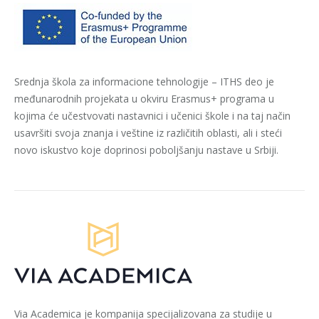
Srednja škola za informacione tehnologije – ITHS deo je
međunarodnih projekata u okviru Erasmus+ programa u
kojima će učestvovati nastavnici i učenici škole i na taj način
usavršiti svoja znanja i veštine iz različitih oblasti, ali i steći
novo iskustvo koje doprinosi poboljšanju nastave u Srbiji.
Via Academica je kompanija specijalizovana za studije u