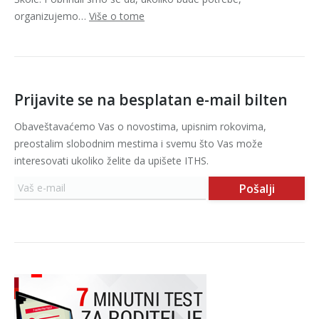
organizujemo…
Više o tome
Prijavite se na besplatan e-mail bilten
Obaveštavaćemo Vas o novostima, upisnim rokovima,
preostalim slobodnim mestima i svemu što Vas može
interesovati ukoliko želite da upišete ITHS.