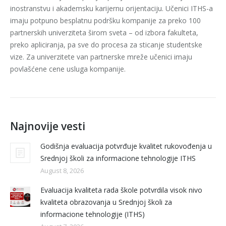
inostranstvu i akademsku karijernu orijentaciju. Učenici ITHS-a
imaju potpuno besplatnu podršku kompanije za preko 100
partnerskih univerziteta širom sveta – od izbora fakulteta,
preko apliciranja, pa sve do procesa za sticanje studentske
vize. Za univerzitete van partnerske mreže učenici imaju
povlašćene cene usluga kompanije.
Najnovije vesti
Godišnja evaluacija potvrđuje kvalitet rukovođenja u
Srednjoj školi za informacione tehnologije ITHS
August 8, 2026
Evaluacija kvaliteta rada škole potvrdila visok nivo
kvaliteta obrazovanja u Srednjoj školi za
informacione tehnologije (ITHS)