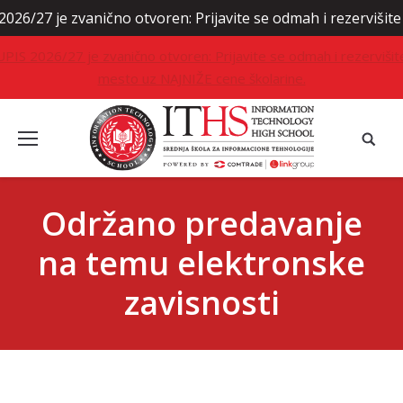
7 je zvanično otvoren: Prijavite se odmah i rezervišite mes
UPIS 2026/27 je zvanično otvoren: Prijavite se odmah i rezervišit
mesto uz NAJNIŽE cene školarine.
Održano predavanje
na temu elektronske
zavisnosti