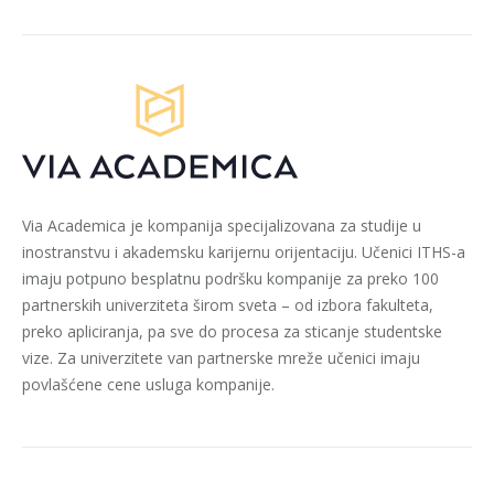
Via Academica je kompanija specijalizovana za studije u
inostranstvu i akademsku karijernu orijentaciju. Učenici ITHS-a
imaju potpuno besplatnu podršku kompanije za preko 100
partnerskih univerziteta širom sveta – od izbora fakulteta,
preko apliciranja, pa sve do procesa za sticanje studentske
vize. Za univerzitete van partnerske mreže učenici imaju
povlašćene cene usluga kompanije.