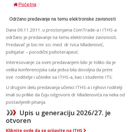
Početna
/
Održano predavanje na temu elektronske zavisnosti
Dana 09.11.2011. u prostorijama ComTrade-a i ITHS-a
održano je predavanje na temu elektronske zavisnosti.
Predavač je bio mr sci. med dr Ivica Mladenović,
psihijatar – porodični psihoterapeut.
Interesovanje za ovim predavanjem bilo je toliko da je
velika konferencijska sala jedva bila dovoljna da primi
sve roditelje i učenike sa ITHS-a, kao i studente ITS.
U drugom delu predavanja učenici ITHS-a i njihovi roditelji
imali su prilike da čuju odgovore dr Mladenovića na neka od
postavljenih pitanja.
Upis u generaciju 2026/27. je
otvoren
Kliknite ovde da se prijavite na ITHS