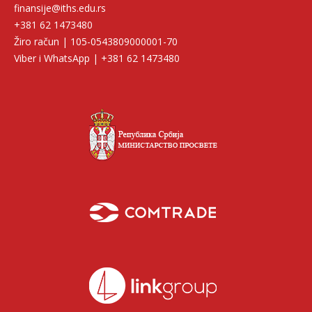
finansije@iths.edu.rs
+381 62 1473480
Žiro račun | 105-0543809000001-70
Viber i WhatsApp | +381 62 1473480