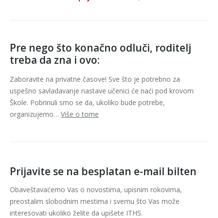
Pre nego što konačno odluči, roditelj
treba da zna i ovo:
Zaboravite na privatne časove! Sve što je potrebno za
uspešno savladavanje nastave učenici će naći pod krovom
Škole. Pobrinuli smo se da, ukoliko bude potrebe,
organizujemo…
Više o tome
Prijavite se na besplatan e-mail bilten
Obaveštavaćemo Vas o novostima, upisnim rokovima,
preostalim slobodnim mestima i svemu što Vas može
interesovati ukoliko želite da upišete ITHS.