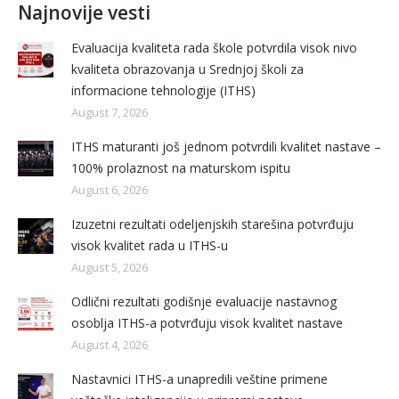
Najnovije vesti
Evaluacija kvaliteta rada škole potvrdila visok nivo
kvaliteta obrazovanja u Srednjoj školi za
informacione tehnologije (ITHS)
August 7, 2026
ITHS maturanti još jednom potvrdili kvalitet nastave –
100% prolaznost na maturskom ispitu
August 6, 2026
Izuzetni rezultati odeljenjskih starešina potvrđuju
visok kvalitet rada u ITHS-u
August 5, 2026
Odlični rezultati godišnje evaluacije nastavnog
osoblja ITHS-a potvrđuju visok kvalitet nastave
August 4, 2026
Nastavnici ITHS-a unapredili veštine primene