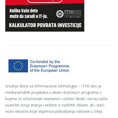
Srednja škola za informacione tehnologije – ITHS deo je
međunarodnih projekata u okviru Erasmus+ programa u
kojima će učestvovati nastavnici i učenici škole i na taj način
usavršiti svoja znanja i veštine iz različitih oblasti, ali i steći
novo iskustvo koje doprinosi poboljšanju nastave u Srbiji.